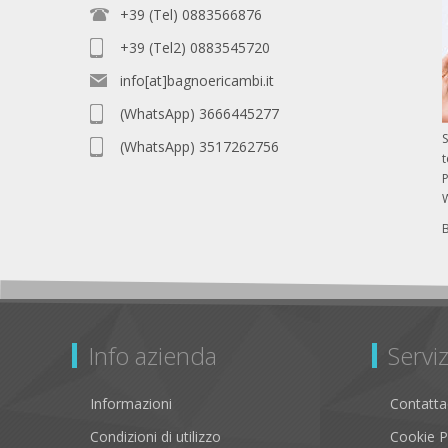
+39 (Tel) 0883566876
+39 (Tel2) 0883545720
info[at]bagnoericambi.it
(WhatsApp) 3666445277
S
(WhatsApp) 3517262756
P
Info azienda
Serviz
Informazioni
Contatta
Condizioni di utilizzo
Cookie P