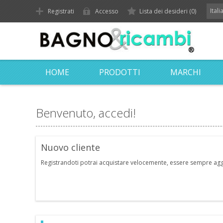
Ital
Registrati
Accesso
Lista dei desideri
(0)
HOME
PRODOTTI
MARCHI
Benvenuto, accedi!
Nuovo cliente
Registrandoti potrai acquistare velocemente, essere sempre aggior