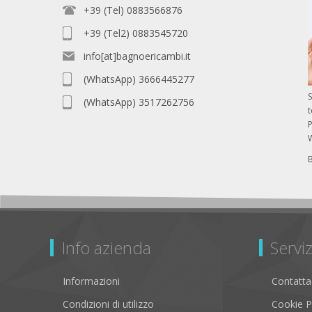
+39 (Tel) 0883566876
+39 (Tel2) 0883545720
info[at]bagnoericambi.it
(WhatsApp) 3666445277
S
(WhatsApp) 3517262756
P
Info azienda
Serviz
Informazioni
Contatta
Condizioni di utilizzo
Cookie P