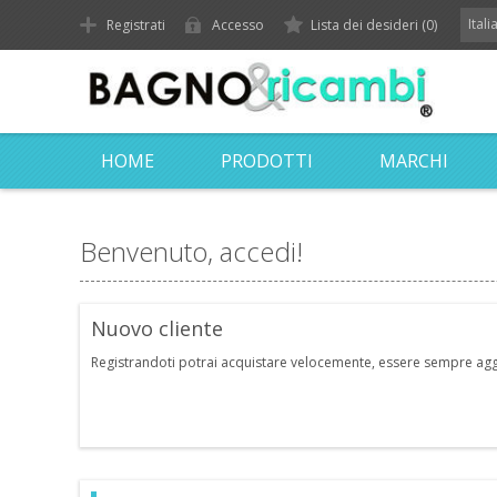
Ital
Registrati
Accesso
Lista dei desideri
(0)
HOME
PRODOTTI
MARCHI
Benvenuto, accedi!
Nuovo cliente
Registrandoti potrai acquistare velocemente, essere sempre aggior