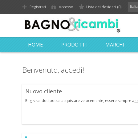
Ital
Registrati
Accesso
Lista dei desideri
(0)
HOME
PRODOTTI
MARCHI
Benvenuto, accedi!
Nuovo cliente
Registrandoti potrai acquistare velocemente, essere sempre aggior