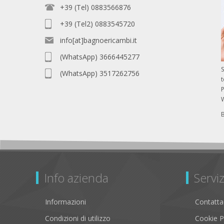
+39 (Tel) 0883566876
+39 (Tel2) 0883545720
info[at]bagnoericambi.it
(WhatsApp) 3666445277
S
(WhatsApp) 3517262756
P
Info azienda
Serviz
Informazioni
Contatta
Condizioni di utilizzo
Cookie P