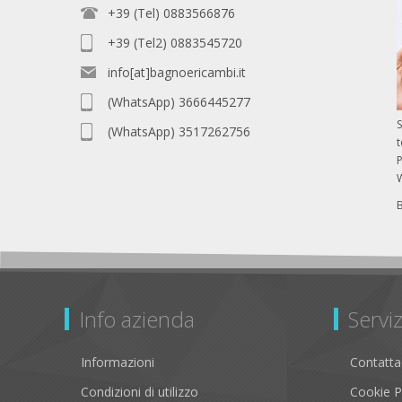
+39 (Tel) 0883566876
+39 (Tel2) 0883545720
info[at]bagnoericambi.it
(WhatsApp) 3666445277
S
(WhatsApp) 3517262756
P
Info azienda
Serviz
Informazioni
Contatta
Condizioni di utilizzo
Cookie P