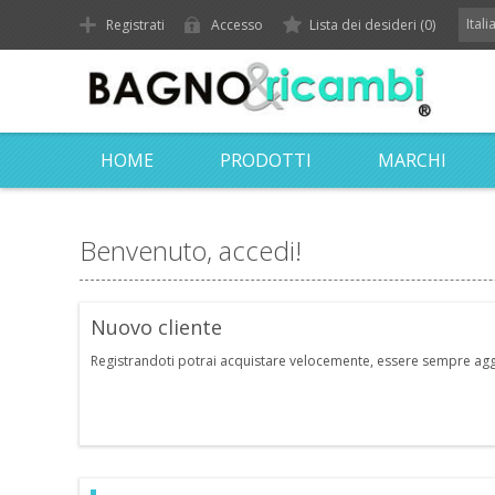
Ital
Registrati
Accesso
Lista dei desideri
(0)
HOME
PRODOTTI
MARCHI
Benvenuto, accedi!
Nuovo cliente
Registrandoti potrai acquistare velocemente, essere sempre aggior