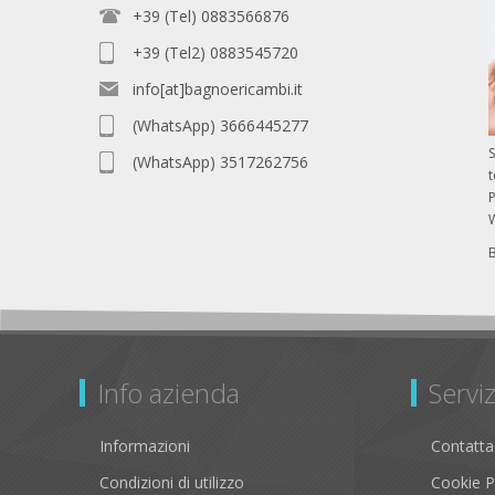
+39 (Tel) 0883566876
+39 (Tel2) 0883545720
info[at]bagnoericambi.it
(WhatsApp) 3666445277
S
(WhatsApp) 3517262756
P
Info azienda
Serviz
Informazioni
Contatta
Condizioni di utilizzo
Cookie P