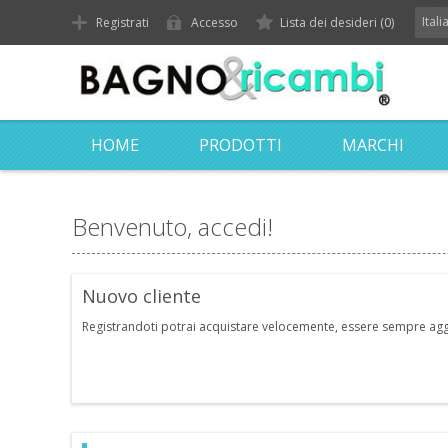
Ital
Registrati
Accesso
Lista dei desideri
(0)
HOME
PRODOTTI
MARCHI
Benvenuto, accedi!
Nuovo cliente
Registrandoti potrai acquistare velocemente, essere sempre aggior