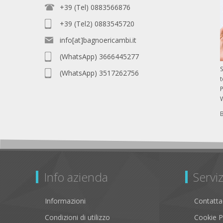
+39 (Tel) 0883566876
+39 (Tel2) 0883545720
info[at]bagnoericambi.it
(WhatsApp) 3666445277
S
(WhatsApp) 3517262756
P
Info azienda
Serviz
Informazioni
Contatta
Condizioni di utilizzo
Cookie P