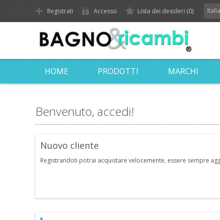
Ital
Registrati
Accesso
Lista dei desideri
(0)
HOME
PRODOTTI
MARCHI
Benvenuto, accedi!
Nuovo cliente
Registrandoti potrai acquistare velocemente, essere sempre aggior