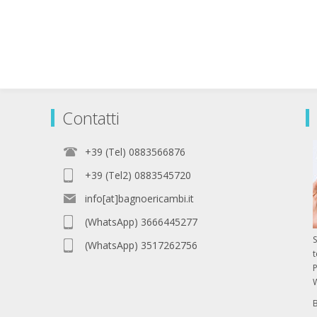
Contatti
+39 (Tel) 0883566876
+39 (Tel2) 0883545720
info[at]bagnoericambi.it
(WhatsApp) 3666445277
S
(WhatsApp) 3517262756
P