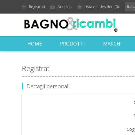
Ital
Registrati
Accesso
Lista dei desideri
(0)
HOME
PRODOTTI
MARCHI
Registrati
Dettagli personali
Cog