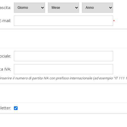
ascita:
E-mail:
*
ciale:
ta IVA:
nserire il numero di partita IVA con prefisso internazionale (ad esempio "IT 111 
letter: