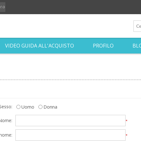
iano
VIDEO GUIDA ALL'ACQUISTO
PROFILO
BL
Sesso:
Uomo
Donna
Nome:
*
nome:
*