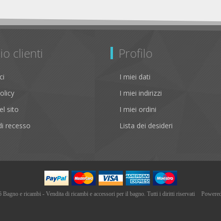
io clienti
Profilo
ci
I miei dati
olicy
I miei indirizzi
l sito
I miei ordini
i recesso
Lista dei desideri
agno e ricambi - Vendita di ricambi e accessori per il bagno. Tutti i diritti riservati
Powere