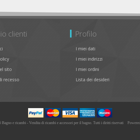
io clienti
Profilo
ci
I miei dati
olicy
I miei indirizzi
l sito
I miei ordini
i recesso
Lista dei desideri
agno e ricambi - Vendita di ricambi e accessori per il bagno. Tutti i diritti riservati
Powere