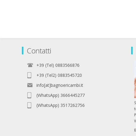
Contatti
+39 (Tel) 0883566876
+39 (Tel2) 0883545720
info[at]bagnoericambi.it
(WhatsApp) 3666445277
S
(WhatsApp) 3517262756
P