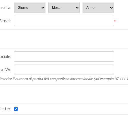
ascita:
E-mail:
*
ciale:
ta IVA:
nserire il numero di partita IVA con prefisso internazionale (ad esempio "IT 111 
letter: