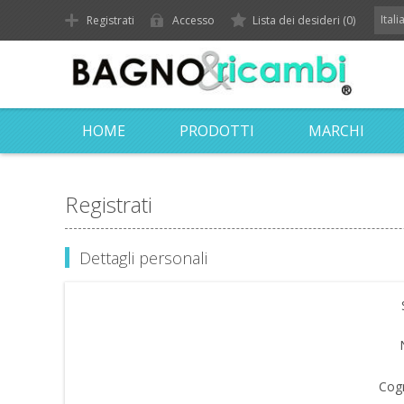
Ital
Registrati
Accesso
Lista dei desideri
(0)
HOME
PRODOTTI
MARCHI
Registrati
Dettagli personali
Cog