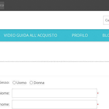
iano
VIDEO GUIDA ALL'ACQUISTO
PROFILO
BL
Sesso:
Uomo
Donna
Nome:
*
nome:
*