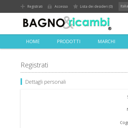
Ital
Registrati
Accesso
Lista dei desideri
(0)
HOME
PRODOTTI
MARCHI
Registrati
Dettagli personali
Cog