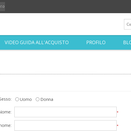
iano
VIDEO GUIDA ALL'ACQUISTO
PROFILO
BL
Sesso:
Uomo
Donna
Nome:
*
nome:
*