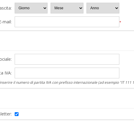
ascita:
E-mail:
*
ciale:
ta IVA:
nserire il numero di partita IVA con prefisso internazionale (ad esempio "IT 111 
letter: