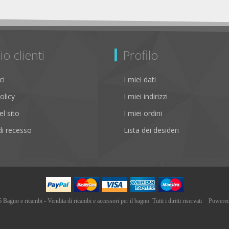
io clienti
Profilo
ci
I miei dati
olicy
I miei indirizzi
l sito
I miei ordini
i recesso
Lista dei desideri
agno e ricambi - Vendita di ricambi e accessori per il bagno. Tutti i diritti riservati
Powere