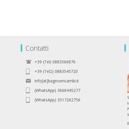
Contatti
+39 (Tel) 0883566876
+39 (Tel2) 0883545720
info[at]bagnoericambi.it
(WhatsApp) 3666445277
S
(WhatsApp) 3517262756
P