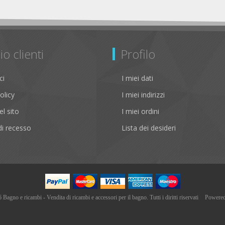
io clienti
Profilo
ci
I miei dati
olicy
I miei indirizzi
l sito
I miei ordini
i recesso
Lista dei desideri
agno e ricambi - Vendita di ricambi e accessori per il bagno. Tutti i diritti riservati
Powere