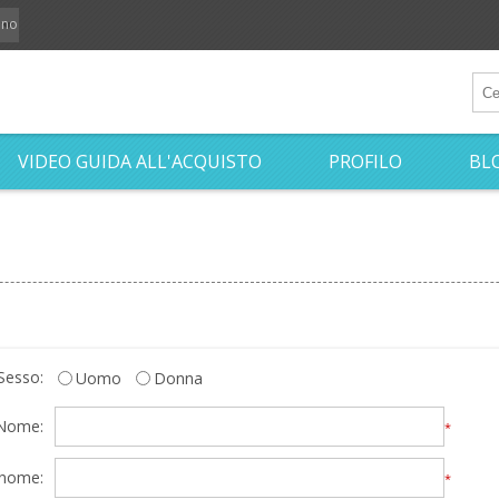
iano
VIDEO GUIDA ALL'ACQUISTO
PROFILO
BL
Sesso:
Uomo
Donna
Nome:
*
nome:
*