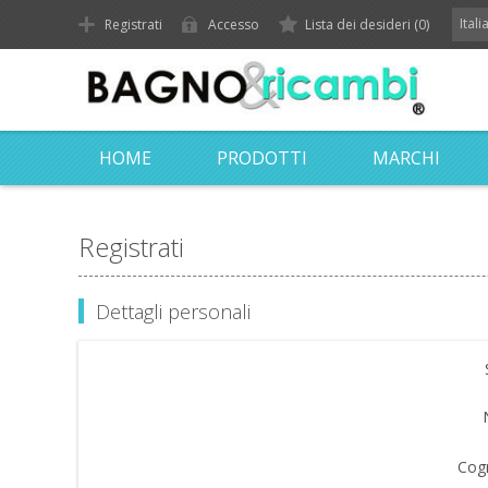
Ital
Registrati
Accesso
Lista dei desideri
(0)
HOME
PRODOTTI
MARCHI
Registrati
Dettagli personali
Cog