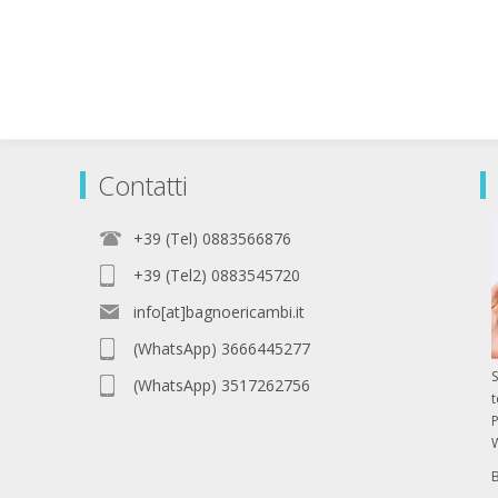
Contatti
+39 (Tel) 0883566876
+39 (Tel2) 0883545720
info[at]bagnoericambi.it
(WhatsApp) 3666445277
S
(WhatsApp) 3517262756
P