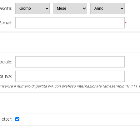
ascita:
E-mail:
*
ciale:
ta IVA:
nserire il numero di partita IVA con prefisso internazionale (ad esempio "IT 111 
letter: