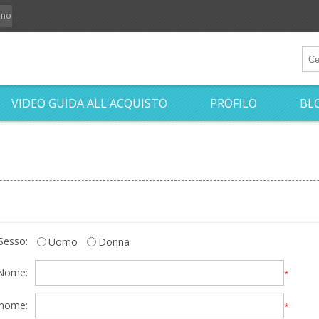
iano
VIDEO GUIDA ALL'ACQUISTO
PROFILO
BL
Sesso:
Uomo
Donna
Nome:
*
nome:
*