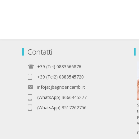
Contatti
+39 (Tel) 0883566876
+39 (Tel2) 0883545720
info[at]bagnoericambi.it
(WhatsApp) 3666445277
S
(WhatsApp) 3517262756
P