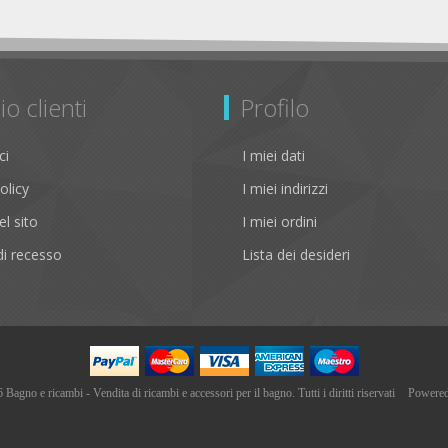
io clienti
Profilo
ci
I miei dati
olicy
I miei indirizzi
l sito
I miei ordini
i recesso
Lista dei desideri
agno e ricambi - Vendita di ricambi e accessori per il bagno. Tutti i diritti riservati
Powere