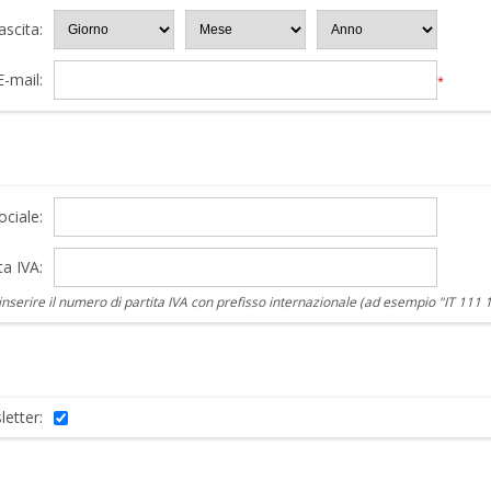
ascita:
E-mail:
*
ciale:
ta IVA:
nserire il numero di partita IVA con prefisso internazionale (ad esempio "IT 111 
letter: