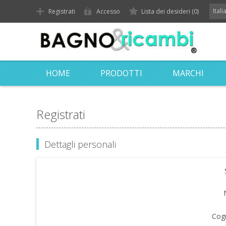
Ital
Registrati
Accesso
Lista dei desideri
(0)
HOME
PRODOTTI
MARCHI
Registrati
Dettagli personali
Cog