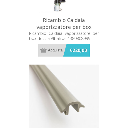
Ricambio Caldaia
vaporizzatore per box
doccia Albatros 4R80808999
Ricambio Caldaia vaporizzatore per
box doccia Albatros 4R80808999
€220,00