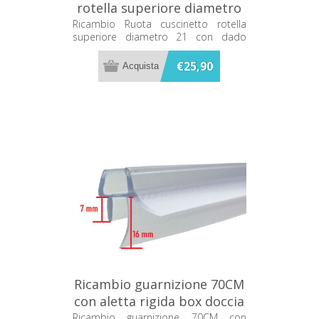
rotella superiore diametro
21 con dado bianco
Ricambio Ruota cuscinetto rotella
superiore diametro 21 con dado
81080301 Teuco
bianco 81080301 Teuco
€25,90
Ricambio guarnizione 70CM
con aletta rigida box doccia
Disenia RCGNGC6F
Ricambio guarnizione 70CM con