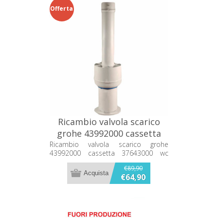
Offerta
Ricambio valvola scarico
grohe 43992000 cassetta
37643000 wc start stop
Ricambio valvola scarico grohe
43992000 cassetta 37643000 wc
Grohe
start stop Grohe
€89,90
€64,90