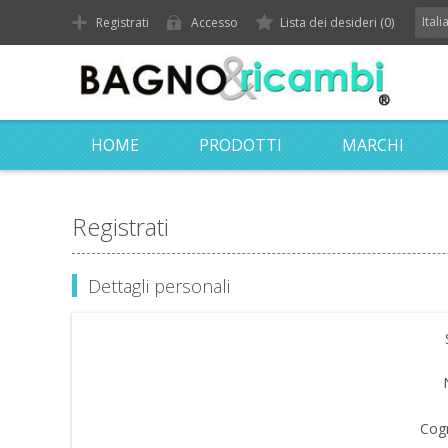
Ital
Registrati
Accesso
Lista dei desideri
(0)
HOME
PRODOTTI
MARCHI
Registrati
Dettagli personali
Cog