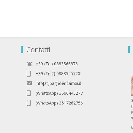
Contatti
+39 (Tel) 0883566876
+39 (Tel2) 0883545720
info[at]bagnoericambi.it
(WhatsApp) 3666445277
S
(WhatsApp) 3517262756
P