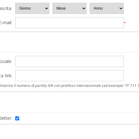
ascita:
E-mail:
*
ciale:
ta IVA:
nserire il numero di partita IVA con prefisso internazionale (ad esempio "IT 111 
letter: