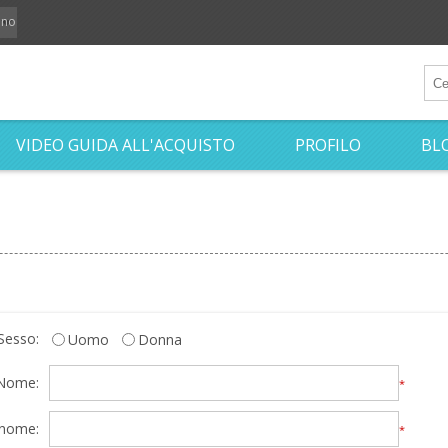
iano
VIDEO GUIDA ALL'ACQUISTO
PROFILO
BL
Sesso:
Uomo
Donna
Nome:
*
nome:
*