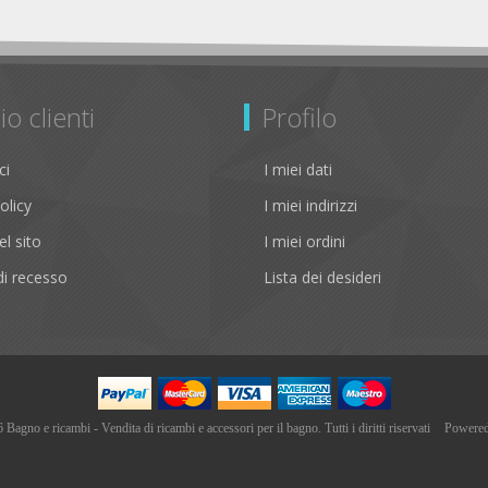
io clienti
Profilo
ci
I miei dati
olicy
I miei indirizzi
l sito
I miei ordini
i recesso
Lista dei desideri
agno e ricambi - Vendita di ricambi e accessori per il bagno. Tutti i diritti riservati
Powere