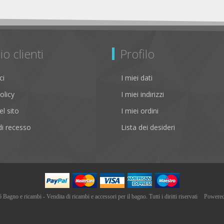
io clienti
Profilo
ci
I miei dati
olicy
I miei indirizzi
l sito
I miei ordini
i recesso
Lista dei desideri
agno e ricambi - Vendita di ricambi e accessori per il bagno. Tutti i diritti riservati
Powere