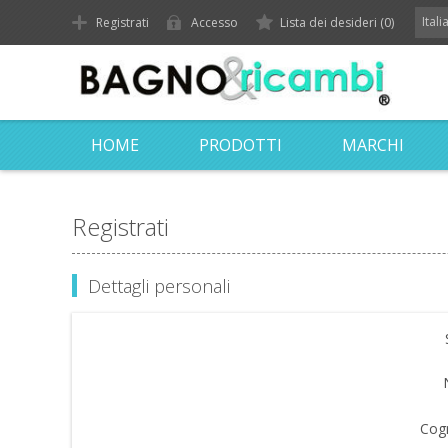
Ital
Registrati
Accesso
Lista dei desideri
(0)
HOME
PRODOTTI
MARCHI
Registrati
Dettagli personali
Cog