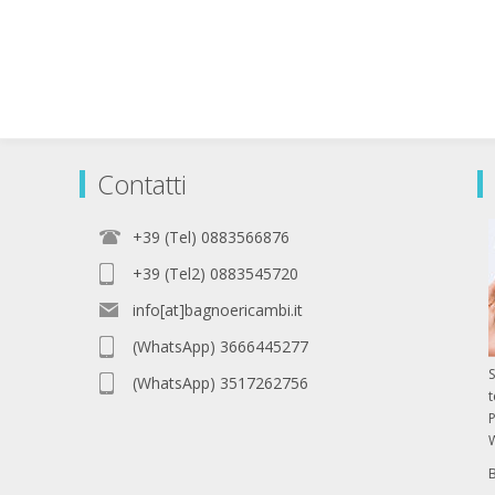
Contatti
+39 (Tel) 0883566876
+39 (Tel2) 0883545720
info[at]bagnoericambi.it
(WhatsApp) 3666445277
S
(WhatsApp) 3517262756
P