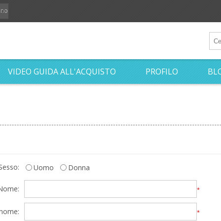
iano
VIDEO GUIDA ALL'ACQUISTO
PROFILO
BL
Sesso:
Uomo
Donna
Nome:
*
nome:
*