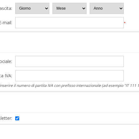
ascita:
E-mail:
*
ciale:
ta IVA:
nserire il numero di partita IVA con prefisso internazionale (ad esempio "IT 111 
letter: