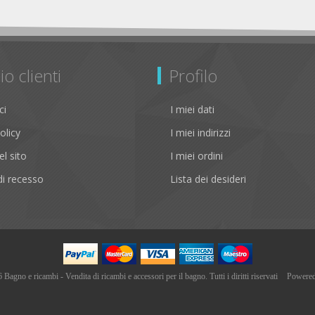
io clienti
Profilo
ci
I miei dati
olicy
I miei indirizzi
l sito
I miei ordini
i recesso
Lista dei desideri
agno e ricambi - Vendita di ricambi e accessori per il bagno. Tutti i diritti riservati
Powere