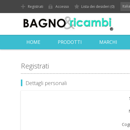
Ital
Registrati
Accesso
Lista dei desideri
(0)
HOME
PRODOTTI
MARCHI
Registrati
Dettagli personali
Cog