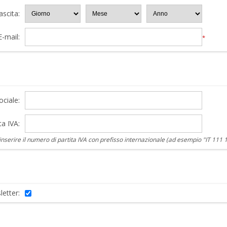
ascita:
E-mail:
*
ciale:
ta IVA:
nserire il numero di partita IVA con prefisso internazionale (ad esempio "IT 111 
letter: