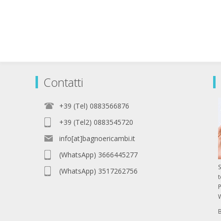
Contatti
+39 (Tel) 0883566876
+39 (Tel2) 0883545720
info[at]bagnoericambi.it
(WhatsApp) 3666445277
S
(WhatsApp) 3517262756
P