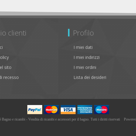
io clienti
Profilo
ci
I miei dati
olicy
I miei indirizzi
l sito
I miei ordini
i recesso
Lista dei desideri
agno e ricambi - Vendita di ricambi e accessori per il bagno. Tutti i diritti riservati
Powere