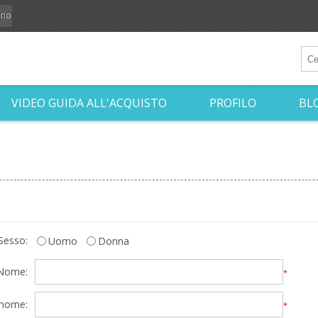
iano
VIDEO GUIDA ALL'ACQUISTO
PROFILO
BL
Sesso:
Uomo
Donna
Nome:
*
nome:
*