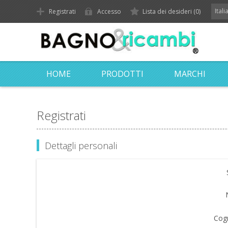
Ital
Registrati
Accesso
Lista dei desideri
(0)
HOME
PRODOTTI
MARCHI
Registrati
Dettagli personali
Cog