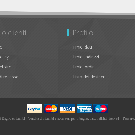
io clienti
Profilo
ci
I miei dati
olicy
I miei indirizzi
l sito
I miei ordini
i recesso
Lista dei desideri
agno e ricambi - Vendita di ricambi e accessori per il bagno. Tutti i diritti riservati
Powere