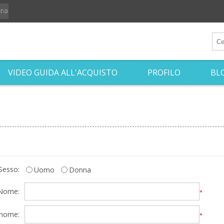
iano
VIDEO GUIDA ALL'ACQUISTO
PROFILO
BL
Sesso:
Uomo
Donna
Nome:
*
nome:
*