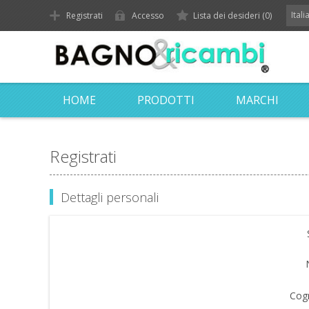
Ital
Registrati
Accesso
Lista dei desideri
(0)
HOME
PRODOTTI
MARCHI
Registrati
Dettagli personali
Cog