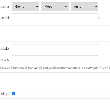
ascita:
E-mail:
*
ciale:
ta IVA:
nserire il numero di partita IVA con prefisso internazionale (ad esempio "IT 111 
letter: