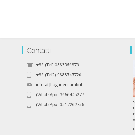
Contatti
+39 (Tel) 0883566876
+39 (Tel2) 0883545720
info[at]bagnoericambi.it
(WhatsApp) 3666445277
S
(WhatsApp) 3517262756
P