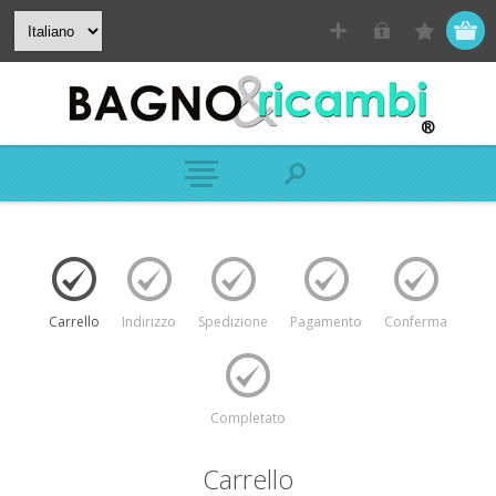
Carrello
Indirizzo
Spedizione
Pagamento
Conferma
Completato
Carrello