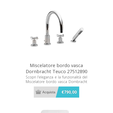
Miscelatore bordo vasca
Dornbracht Teuco 27512890
Scopri l'eleganza e la funzionalità del
Miscelatore bordo vasca Dornbracht
Teuco 27512890. Progettato per
unire stile e praticità, è la scelta
€790,00
perfetta per chi desidera un bagno
sofisticato e moderno.