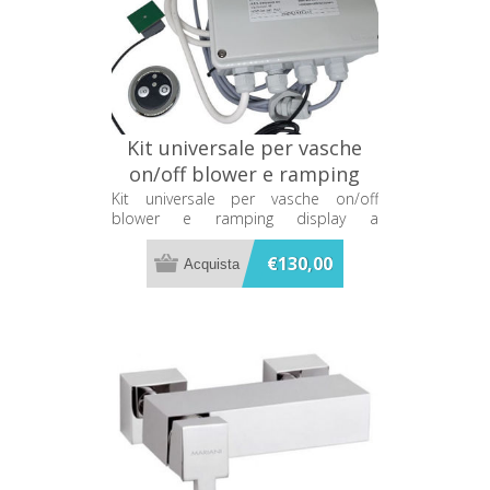
Kit universale per vasche
on/off blower e ramping
display a membrana KB-UK
Kit universale per vasche on/off
blower e ramping display a
membrana KB-UK
€130,00