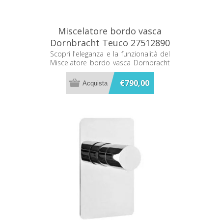
Miscelatore bordo vasca
Dornbracht Teuco 27512890
Scopri l'eleganza e la funzionalità del
Miscelatore bordo vasca Dornbracht
Teuco 27512890. Progettato per
unire stile e praticità, è la scelta
€790,00
perfetta per chi desidera un bagno
sofisticato e moderno.