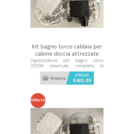
Kit bagno turco caldaia per
cabine doccia attrezzate
BD001
Vaporizzatore per bagno turco
2500W universale, completo di
tastiera. Il generatore di vapore ha
€450,00
una potenza di 2500w, ha una
€400,00
tastiera di azionamento on/off,
elettrovalvola di carico, elettrovalvola
di scarico, caldaia e centralina.
Offerta