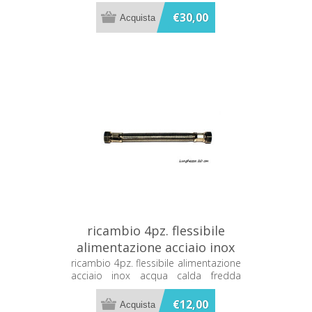
€30,00
ricambio 4pz. flessibile
alimentazione acciaio inox
acqua calda fredda 20cm
ricambio 4pz. flessibile alimentazione
acciaio inox acqua calda fredda
1/2" F/F
20cm 1/2" F/F
€12,00