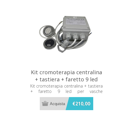
Kit cromoterapia centralina
+ tastiera + faretto 9 led
per vasche idromassaggio
Kit cromoterapia centralina + tastiera
+ faretto 9 led per vasche
CLC-1TN
idromassaggio CLC-1TN
€210,00