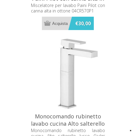
ottone 04CR570P1
Miscelatore per lavabo Paini Pilot con
canna alta in ottone 04CR570P1
€30,00
Monocomando rubinetto
lavabo cucina Alto salterello
lusso Giulini Pablolux 9839A
Monocomando rubinetto lavabo
cucina Alto salterello lusso Giulini