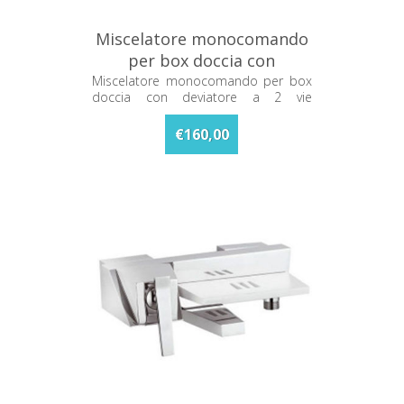
Miscelatore monocomando
per box doccia con
deviatore a 2 vie 30810CRc
Miscelatore monocomando per box
doccia con deviatore a 2 vie
30810CRc
€160,00