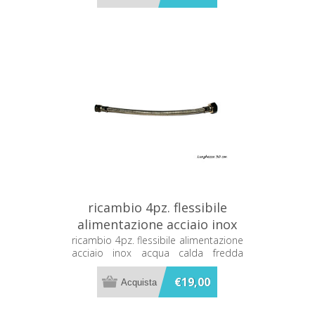
ricambio 4pz. flessibile
alimentazione acciaio inox
acqua calda fredda 30cm
ricambio 4pz. flessibile alimentazione
acciaio inox acqua calda fredda
1/2" 3/8" F/F
30cm 1/2" 3/8" F/F
€19,00