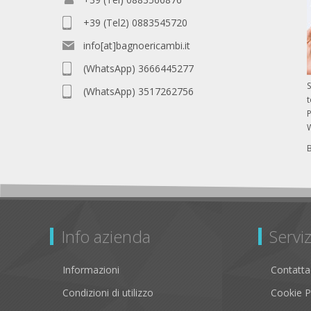
+39 (Tel2) 0883545720
info[at]bagnoericambi.it
(WhatsApp) 3666445277
S
(WhatsApp) 3517262756
P
Info azienda
Serviz
Informazioni
Contatta
Condizioni di utilizzo
Cookie P