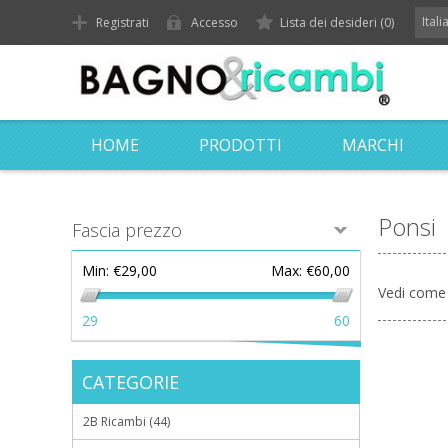
Ital
Registrati
Accesso
Lista dei desideri
(0)
HOME
PRODOTTI
MARCHI
Ponsi
Fascia prezzo
Min:
€29,00
Max:
€60,00
Vedi come
29
60
CATEGORIE
2B Ricambi (44)