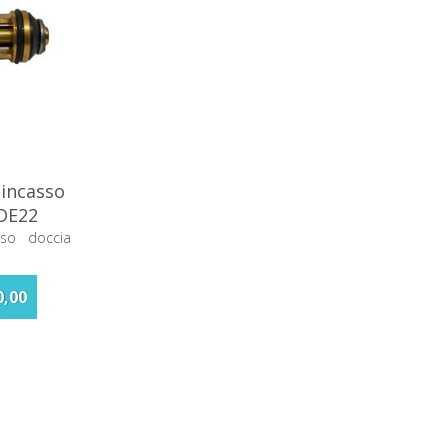
 incasso
DE22
sso doccia
0,00