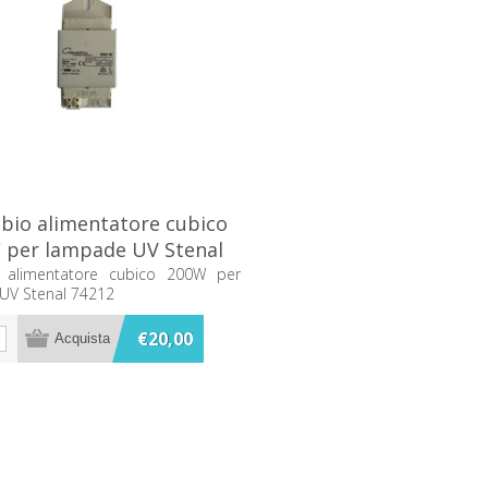
bio alimentatore cubico
 per lampade UV Stenal
74212
 alimentatore cubico 200W per
UV Stenal 74212
€20,00