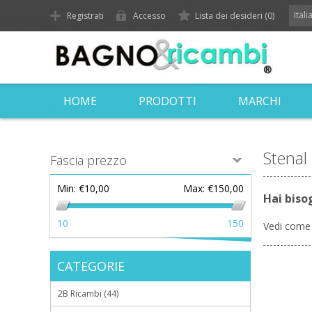
Ital
Registrati
Accesso
Lista dei desideri
(0)
HOME
PRODOTTI
MARCHI
Stenal
Fascia prezzo
Min:
€10,00
Max:
€150,00
Hai biso
10
150
Vedi come
CATEGORIE
2B Ricambi (44)