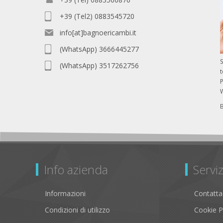
+39 (Tel2) 0883545720
info[at]bagnoericambi.it
(WhatsApp) 3666445277
S
(WhatsApp) 3517262756
P
Info azienda
Serviz
Informazioni
Contatta
Condizioni di utilizzo
Cookie P