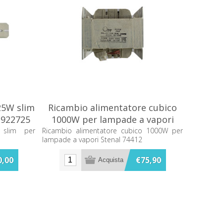
25W slim
Ricambio alimentatore cubico
 922725
1000W per lampade a vapori
Stenal 74412
 slim per
Ricambio alimentatore cubico 1000W per
lampade a vapori Stenal 74412
0,00
€75,90