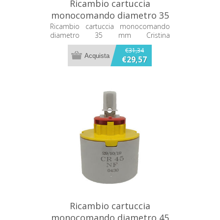
Ricambio cartuccia
monocomando diametro 35
mm Cristina CRICR16207Q00
Ricambio cartuccia monocomando
diametro 35 mm Cristina
CRICR16207Q00
€31,34
€29,57
Ricambio cartuccia
monocomando diametro 45