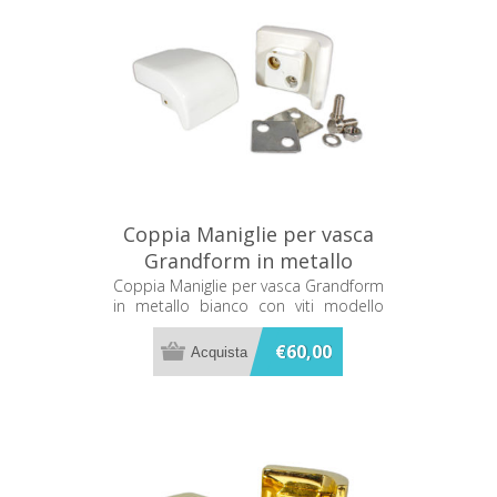
Coppia Maniglie per vasca
Grandform in metallo
bianco con viti mod. tango
Coppia Maniglie per vasca Grandform
in metallo bianco con viti modello
tango
€60,00