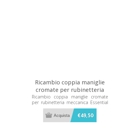
Ricambio coppia maniglie
cromate per rubinetteria
meccanica Essential
Ricambio coppia maniglie cromate
per rubinetteria meccanica Essential
Grandform
Grandform ESNMANRUBMECC
ESNMANRUBMECC
€49,50