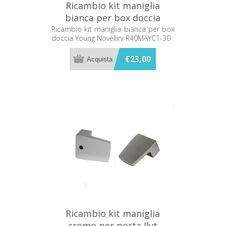
Ricambio kit maniglia
bianca per box doccia
Young Novellini R40MAYC1-
Ricambio kit maniglia bianca per box
doccia Young Novellini R40MAYC1-30
30
€23,00
Ricambio kit maniglia
cromo per porta Ilyt