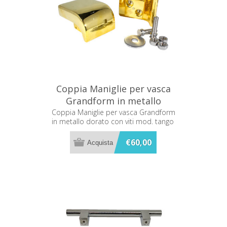
Coppia Maniglie per vasca
Grandform in metallo
dorato con viti mod. tango
Coppia Maniglie per vasca Grandform
in metallo dorato con viti mod. tango
€60,00