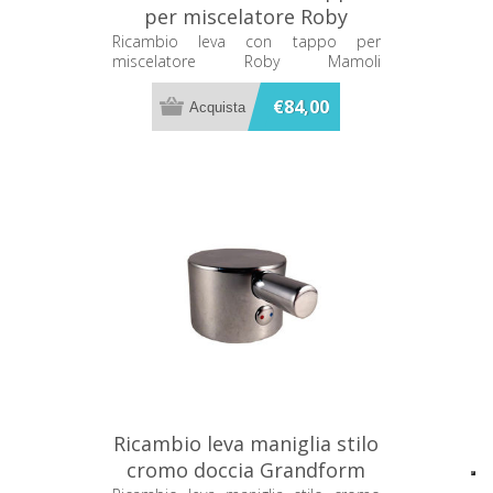
per miscelatore Roby
Mamoli V09079700001
Ricambio leva con tappo per
miscelatore Roby Mamoli
V09079700001
€84,00
Ricambio leva maniglia stilo
cromo doccia Grandform