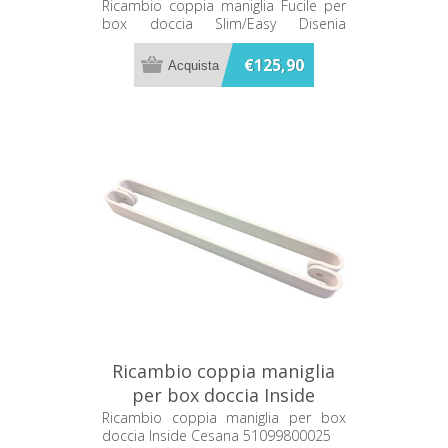
Slim/Easy Disenia RCSLMN
Ricambio coppia maniglia Fucile per
box doccia Slim/Easy Disenia
RCSLMN
€125,90
Ricambio coppia maniglia
per box doccia Inside
Cesana 51099800025
Ricambio coppia maniglia per box
doccia Inside Cesana 51099800025