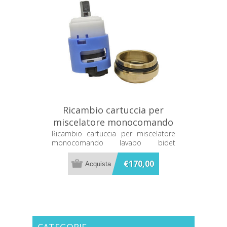
Ricambio cartuccia per
miscelatore monocomando
lavabo bidet Dornbracht
Ricambio cartuccia per miscelatore
monocomando lavabo bidet
9015050200090
Dornbracht 9015050200090
€170,00