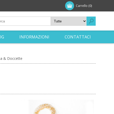
Carrello
(0)
OG
INFORMAZIONI
CONTATTACI
ia & Doccette