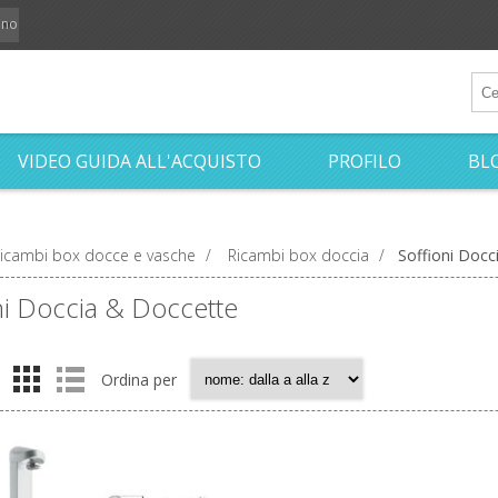
iano
VIDEO GUIDA ALL'ACQUISTO
PROFILO
BL
icambi box docce e vasche
/
Ricambi box doccia
/
Soffioni Docc
ni Doccia & Doccette
Ordina per