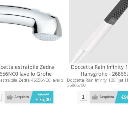
cetta estraibile Zedra
Doccetta Rain Infinity 1
656NC0 lavello Grohe
Hansgrohe - 26866
estraibile Zedra 46656NC0 lavello
Doccetta Rain Infinity 100 1jet 
26866700
€85,00
€9
€75,00