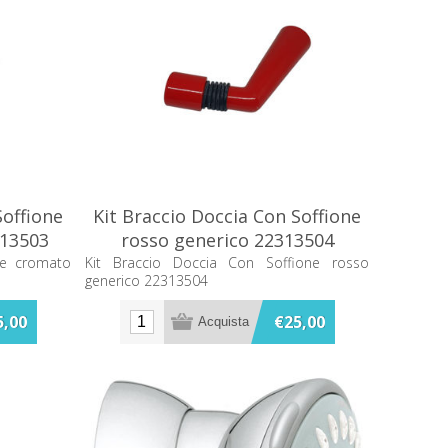
Soffione
Kit Braccio Doccia Con Soffione
313503
rosso generico 22313504
ne cromato
Kit Braccio Doccia Con Soffione rosso
generico 22313504
5,00
€25,00