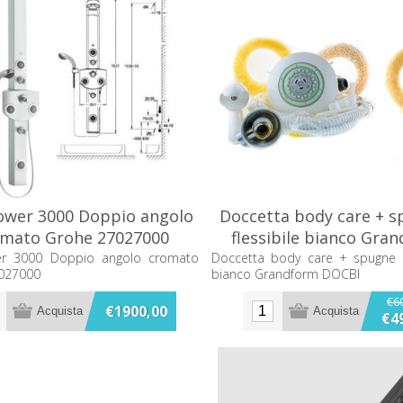
ower 3000 Doppio angolo
Doccetta body care + s
omato Grohe 27027000
flessibile bianco Gra
DOCBI
er 3000 Doppio angolo cromato
Doccetta body care + spugne +
027000
bianco Grandform DOCBI
€6
€1900,00
€4