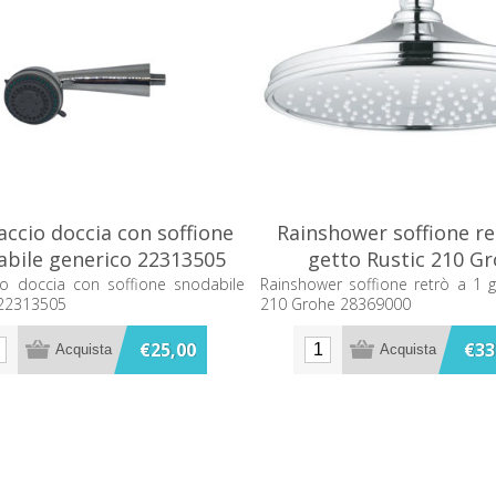
accio doccia con soffione
Rainshower soffione re
abile generico 22313505
getto Rustic 210 G
28369000
io doccia con soffione snodabile
Rainshower soffione retrò a 1 g
 22313505
210 Grohe 28369000
€25,00
€33