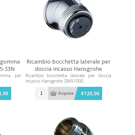
n gomma
Ricambio bocchetta laterale per
15-33N
doccia incasso Hansgrohe
28451000
gomma per
Ricambio bocchetta laterale per doccia
incasso Hansgrohe 28451000
3,90
€120,00