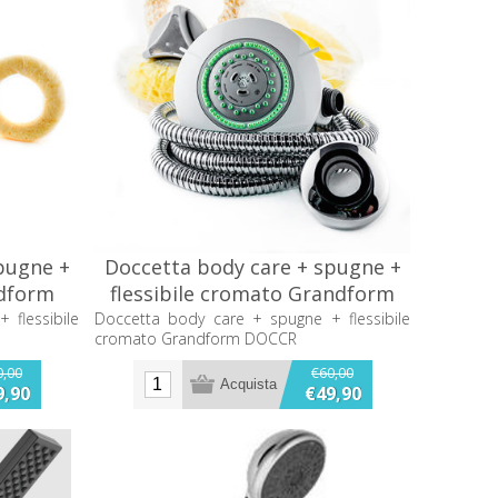
pugne +
Doccetta body care + spugne +
ndform
flessibile cromato Grandform
DOCCR
 flessibile
Doccetta body care + spugne + flessibile
cromato Grandform DOCCR
0,00
€60,00
9,90
€49,90