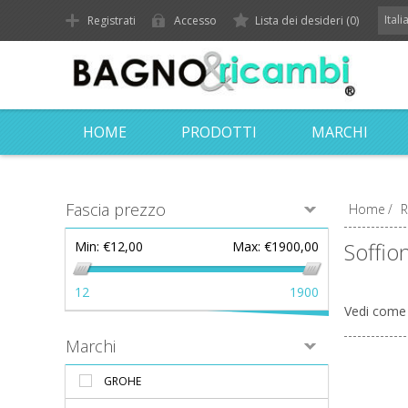
Ital
Registrati
Accesso
Lista dei desideri
(0)
HOME
PRODOTTI
MARCHI
Fascia prezzo
Home
/
R
Soffio
Min:
€12,00
Max:
€1900,00
12
1900
Vedi come
Marchi
GROHE