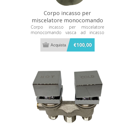
Corpo incasso per
miscelatore monocomando
vasca ad incasso Hansgrohe
Corpo incasso per miscelatore
monocomando vasca ad incasso
- 31741180
Hansgrohe - 31741180
€100,00