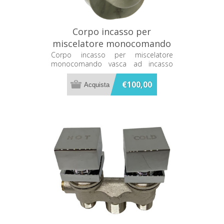
Corpo incasso per
miscelatore monocomando
vasca ad incasso Hansgrohe
Corpo incasso per miscelatore
monocomando vasca ad incasso
- 31741180
Hansgrohe - 31741180
€100,00