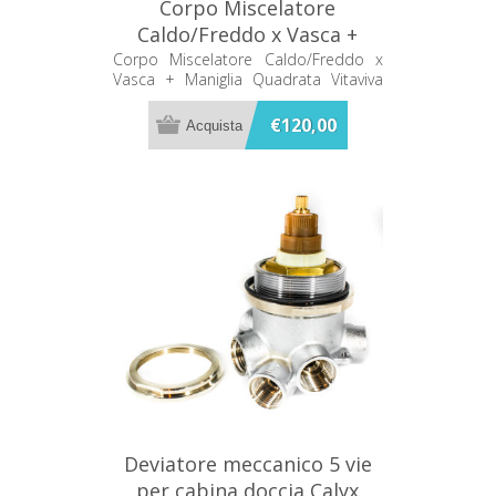
Corpo Miscelatore
Caldo/Freddo x Vasca +
Maniglia Quadrata Vitaviva
Corpo Miscelatore Caldo/Freddo x
Vasca + Maniglia Quadrata Vitaviva
10014331
10014331
€120,00
Deviatore meccanico 5 vie
per cabina doccia Calyx