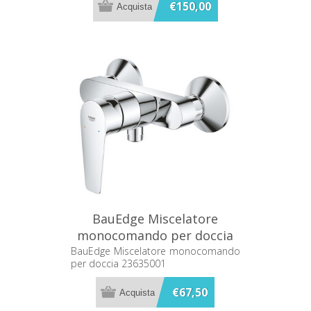
BLOCCO DELLA TEMPERATURA
€150,00
BauEdge Miscelatore
monocomando per doccia
23635001
BauEdge Miscelatore monocomando
per doccia 23635001
€67,50