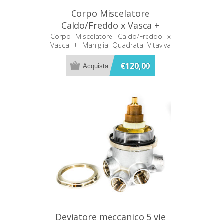
Corpo Miscelatore
Caldo/Freddo x Vasca +
Maniglia Quadrata Vitaviva
Corpo Miscelatore Caldo/Freddo x
Vasca + Maniglia Quadrata Vitaviva
10014331
10014331
€120,00
Deviatore meccanico 5 vie