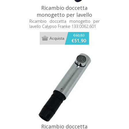
Ricambio doccetta
monogetto per lavello
Calypso Franke 133.0062.601
Ricambio doccetta monogetto per
lavello Calypso Franke 133.0062.601
€60,80
€51,90
Ricambio doccetta