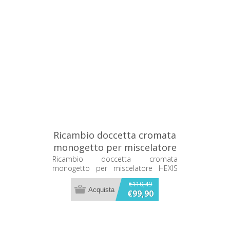
Ricambio doccetta cromata
monogetto per miscelatore
HEXIS Franke 133.0174.014
Ricambio doccetta cromata
monogetto per miscelatore HEXIS
Franke 133.0174.014
€110,49
€99,90