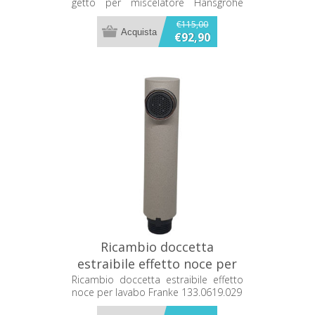
getto per miscelatore Hansgrohe
96920000
96920000
€115,00
€92,90
Ricambio doccetta
estraibile effetto noce per
lavabo Franke 133.0619.029
Ricambio doccetta estraibile effetto
noce per lavabo Franke 133.0619.029