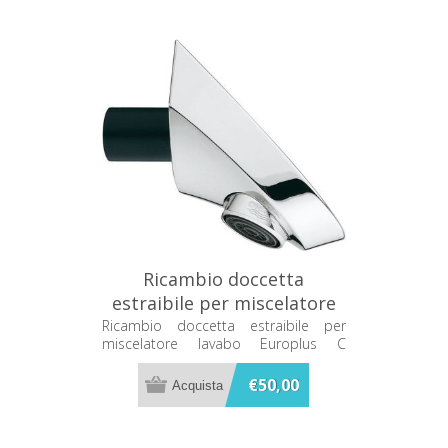
Ricambio doccetta
estraibile per miscelatore
lavabo Europlus C 46602000
Ricambio doccetta estraibile per
miscelatore lavabo Europlus C
46602000
€50,00