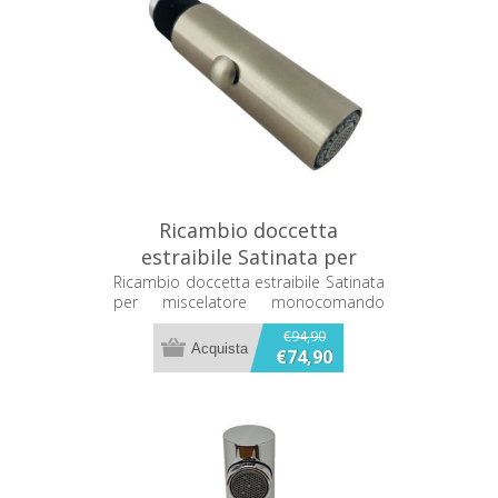
Ricambio doccetta
estraibile Satinata per
miscelatore monocomando
Ricambio doccetta estraibile Satinata
per miscelatore monocomando
Franke 133.0599.702
Franke 133.0599.702
€94,90
€74,90