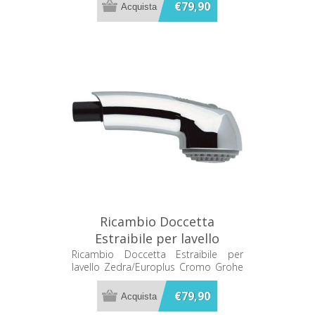
€79,90
Ricambio Doccetta
Estraibile per lavello
Zedra/Europlus Cromo
Ricambio Doccetta Estraibile per
lavello Zedra/Europlus Cromo Grohe
Grohe 46312IE0 (sostituisce
46312IE0 (sostituisce 46252000)
46252000)
€79,90