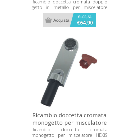
miscelatore Franke
Ricambio doccetta cromata doppio
getto in metallo per miscelatore
133.0302.407
Franke 133.0302.407
€103,61
€64,90
Ricambio doccetta cromata
monogetto per miscelatore
HEXIS Franke 133.0174.014
Ricambio doccetta cromata
monogetto per miscelatore HEXIS