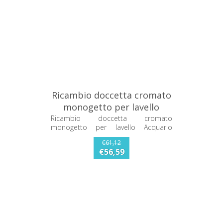
Ricambio doccetta cromato
monogetto per lavello
Acquario Franke
Ricambio doccetta cromato
monogetto per lavello Acquario
133.0062.588
Franke 133.0062.588
€61,12
€56,59