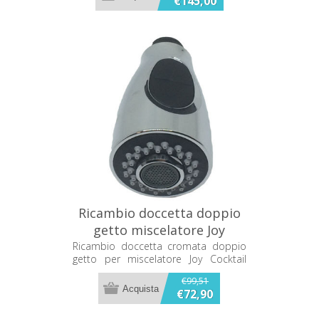
€145,00
Ricambio doccetta doppio
getto miscelatore Joy
Cocktail Franke
Ricambio doccetta cromata doppio
getto per miscelatore Joy Cocktail
133.0062.230
Franke 133.0062.230
€99,51
€72,90