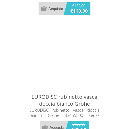
cromato 23537002
€169,00
€110,00
EURODISC rubinetto vasca
doccia bianco Grohe
33455L00
EURODISC rubinetto vasca doccia
bianco Grohe 33455L00 senza
dotazione doccia colore bianco
€190,00