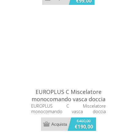
€99,00
EUROPLUS C Miscelatore
monocomando vasca doccia
33471L00
EUROPLUS C Miscelatore
monocomando vasca doccia
33471L00 CON DOTAZIONE DOCCIA E
€400,00
FLESSIBILE COLORE BIANCO
€190,00