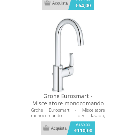
€64,00
Grohe Eurosmart -
Miscelatore monocomando
L per lavabo, cromato
Grohe Eurosmart - Miscelatore
monocomando L per lavabo,
23537002
cromato 23537002
€169,00
€110,00