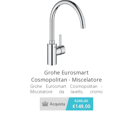
Grohe Eurosmart
Cosmopolitan - Miscelatore
da lavello, cromo 32843002
Grohe Eurosmart Cosmopolitan -
Miscelatore da lavello, cromo
32843002
€265,00
€149,00