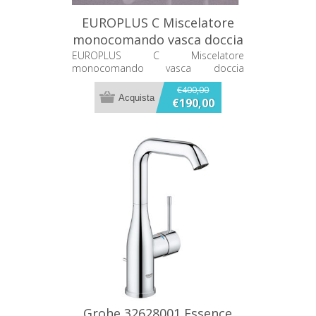
EUROPLUS C Miscelatore
monocomando vasca doccia
33471L00
EUROPLUS C Miscelatore
monocomando vasca doccia
33471L00 CON DOTAZIONE DOCCIA E
€400,00
FLESSIBILE COLORE BIANCO
€190,00
Grohe 32628001 Essence