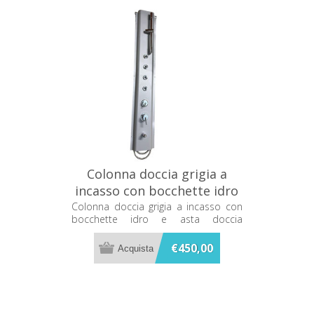
Colonna doccia grigia a
incasso con bocchette idro
e asta doccia Grandform
Colonna doccia grigia a incasso con
bocchette idro e asta doccia
COLDOCIDRO
Grandform COLDOCIDRO
€450,00