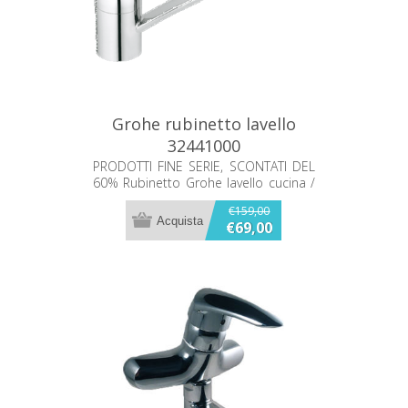
Grohe rubinetto lavello
32441000
PRODOTTI FINE SERIE, SCONTATI DEL
60% Rubinetto Grohe lavello cucina /
lavapanni con bocca girevole
€159,00
GARANZIA DI 5 ANNI GROHE.
€69,00