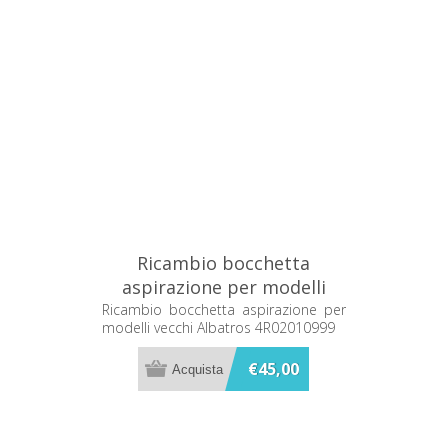
Ricambio bocchetta
aspirazione per modelli
vecchi Albatros 4R02010999
Ricambio bocchetta aspirazione per
modelli vecchi Albatros 4R02010999
€45,00