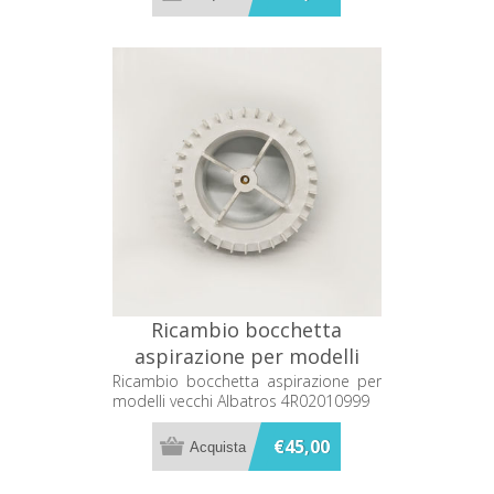
Ricambio bocchetta
aspirazione per modelli
vecchi Albatros 4R02010999
Ricambio bocchetta aspirazione per
modelli vecchi Albatros 4R02010999
€45,00