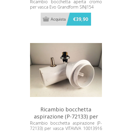
Grandform SINJ154
Ricambio bocchetta aperta cromo
per vasca Evo Grandform SINJ154
€39,90
Ricambio bocchetta
aspirazione (P-72133) per
vasca VITAVIVA 10013916
Ricambio bocchetta aspirazione (P-
72133) per vasca VITAVIVA 10013916