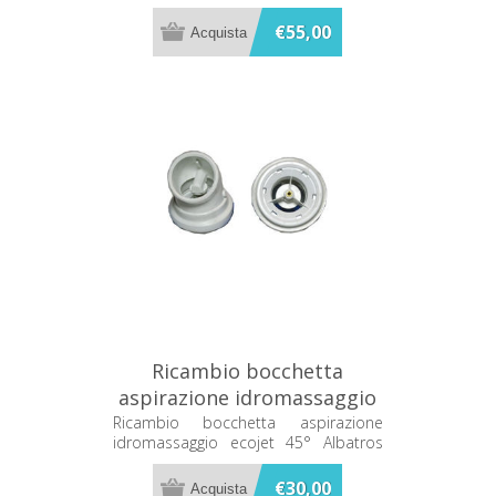
(in FASE D'ORDINE SPECIFICARE se DX
o SX)
€55,00
Ricambio bocchetta
aspirazione idromassaggio
ecojet 45° Albatros
Ricambio bocchetta aspirazione
idromassaggio ecojet 45° Albatros
4R02012999
4R02012999
€30,00