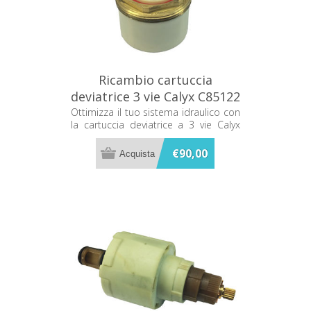
Ricambio cartuccia
deviatrice 3 vie Calyx C85122
Ottimizza il tuo sistema idraulico con
la cartuccia deviatrice a 3 vie Calyx
C85122, un ricambio essenziale per
garantire la massima efficienza e
€90,00
affidabilità al tuo impianto.