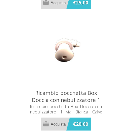
€25,00
Ricambio bocchetta Box
Doccia con nebulizzatore 1
via Bianca Calyx C02120078
Ricambio bocchetta Box Doccia con
nebulizzatore 1 via Bianca Calyx
C02120078
€20,00