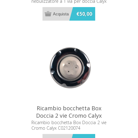
nebulizzatore a 1 via per doccia Calyx
C44236591
€50,00
Ricambio bocchetta Box
Doccia 2 vie Cromo Calyx
C02120074
Ricambio bocchetta Box Doccia 2 vie
Cromo Calyx C02120074