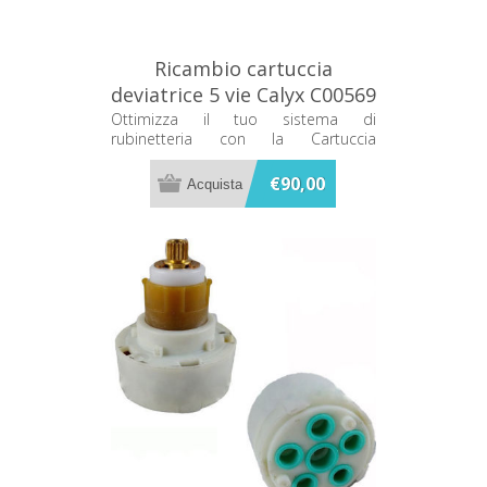
Ricambio cartuccia
deviatrice 5 vie Calyx C00569
Ottimizza il tuo sistema di
rubinetteria con la Cartuccia
Deviatrice 5 Vie Calyx C00569:
efficienza e durata per un flusso
€90,00
d'acqua impeccabile.