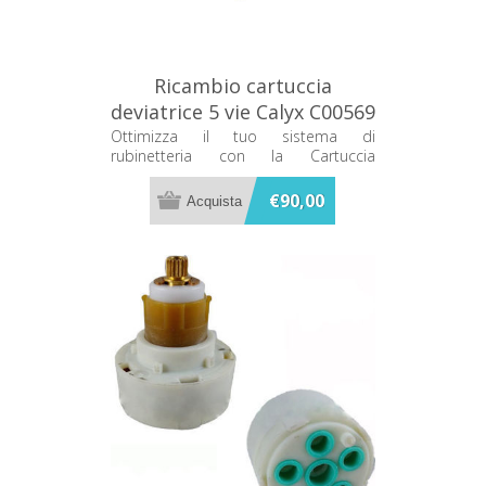
Ricambio cartuccia
deviatrice 5 vie Calyx C00569
Ottimizza il tuo sistema di
rubinetteria con la Cartuccia
Deviatrice 5 Vie Calyx C00569:
efficienza e durata per un flusso
€90,00
d'acqua impeccabile.