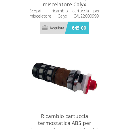
miscelatore Calyx
CAL22000999
Scopri il ricambio cartuccia per
miscelatore Calyx CAL22000999,
perfetto per ripristinare la
funzionalità del tuo rubinetto.
€45,00
Assicura prestazioni ottimali e durata
nel tempo. Disponibile ora su Bagno
e Ricambi.
Ricambio cartuccia
termostatica ABS per