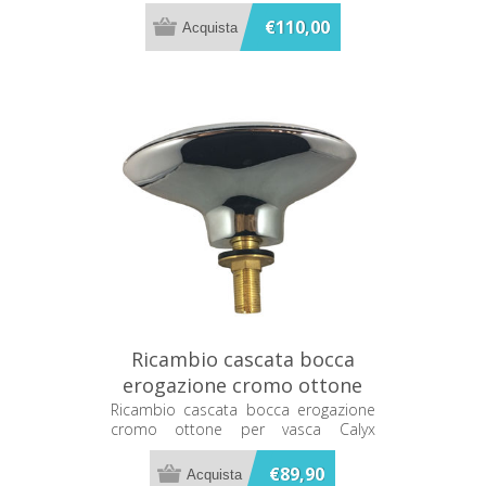
€110,00
Ricambio cascata bocca
erogazione cromo ottone
per vasca Calyx C4102200
Ricambio cascata bocca erogazione
cromo ottone per vasca Calyx
C4102200
€89,90