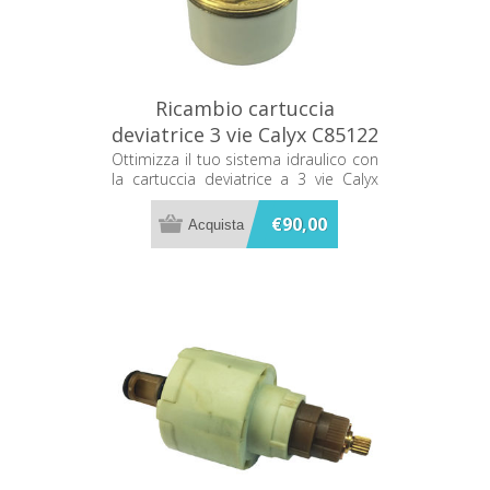
Ricambio cartuccia
deviatrice 3 vie Calyx C85122
Ottimizza il tuo sistema idraulico con
la cartuccia deviatrice a 3 vie Calyx
C85122, un ricambio essenziale per
garantire la massima efficienza e
€90,00
affidabilità al tuo impianto.