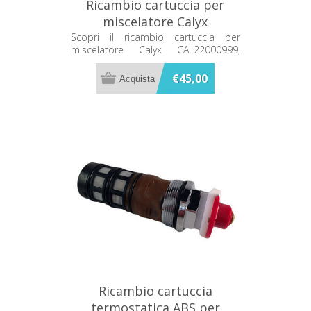
Ricambio cartuccia per
miscelatore Calyx
CAL22000999
Scopri il ricambio cartuccia per
miscelatore Calyx CAL22000999,
perfetto per ripristinare la
funzionalità del tuo rubinetto.
€45,00
Assicura prestazioni ottimali e durata
nel tempo. Disponibile ora su Bagno
e Ricambi.
Ricambio cartuccia
termostatica ABS per