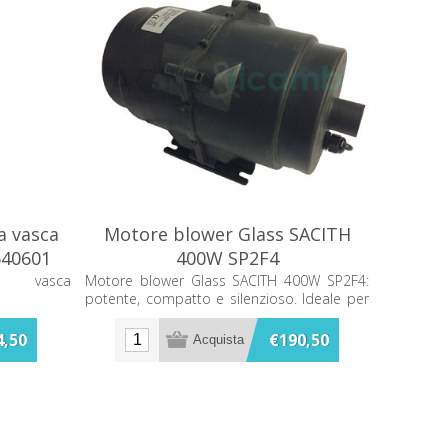
a vasca
Motore blower Glass SACITH
640601
400W SP2F4
ra vasca
Motore blower Glass SACITH 400W SP2F4:
potente, compatto e silenzioso. Ideale per
ventilazione residenziale e commerciale,
offre efficienza energetica e lunga durata.
4,50
€190,50
Perfetto per spazi ridotti e utilizzi intensivi.