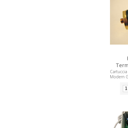
Term
M
Cartucc
Modern G