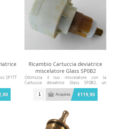
iatrice
Ricambio Cartuccia deviatrice
miscelatore Glass SP0B2
ass SP1TT
Ottimizza il tuo miscelatore con la
Cartuccia deviatrice Glass SP0B2, un
ricambio essenziale per garantire
funzionalità e durata nel tempo.
2,00
€119,90
Compatibile e facile da installare.