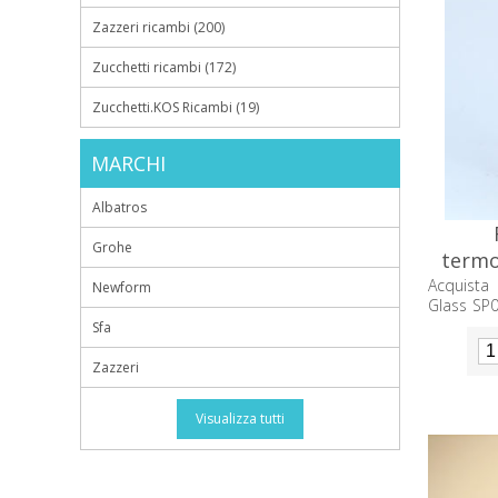
Zazzeri ricambi (200)
Zucchetti ricambi (172)
Zucchetti.KOS Ricambi (19)
MARCHI
Albatros
Grohe
termo
Acquista
Newform
Glass SP0
della te
Sfa
impianti 
offre resi
Zazzeri
Visualizza tutti