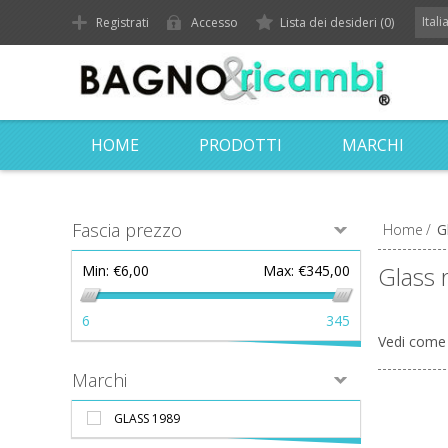
Ital
Registrati
Accesso
Lista dei desideri
(0)
HOME
PRODOTTI
MARCHI
Fascia prezzo
Home
/
G
Glass 
Min:
€6,00
Max:
€345,00
6
345
Vedi come
Marchi
GLASS 1989