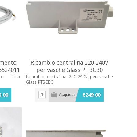
amento
Ricambio centralina 220-240V
 6524011
per vasche Glass PTBCB0
nto Tasto
Ricambio centralina 220-240V per vasche
Glass PTBCB0
0,00
€249,00