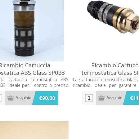
Ricambio Cartuccia
Ricambio Cartucc
statica ABS Glass SP0B3
termostatica Glass 
 la Cartuccia Termostatica ABS
La Cartuccia Termostatica Glass
B3, ideale per il controllo preciso
ricambio ideale per garantire 
mperatura dell'acqua nei tuoi
funzionamento del tuo s
idraulici. Progettata per durare,
miscelazione dell'acqua. Affidab
€90,00
€11
stenza e affidabilità.
da installare, è progettata per 
temperatura dell'acqua costant
comfort e sicurezza nel tuo bagn