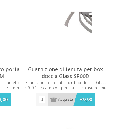
co porta
Guarnizione di tenuta per box
VM
doccia Glass SP00D
 Diametro
Guarnizione di tenuta per box doccia Glass
ore 5 mm
SP00D, ricambio per una chiusura più
Glass: Agua,
efficace e una migliore protezione contro le
fuoriuscite d’acqua.
8,00
€9,90