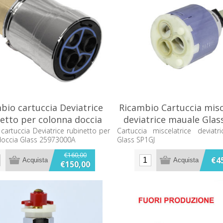
bio cartuccia Deviatrice
Ricambio Cartuccia misc
etto per colonna doccia
deviatrice mauale Glas
Glass 25973000A
cartuccia Deviatrice rubinetto per
Cartuccia miscelatrice deviat
doccia Glass 25973000A
Glass SP1GJ
€160,00
€4
€150,00