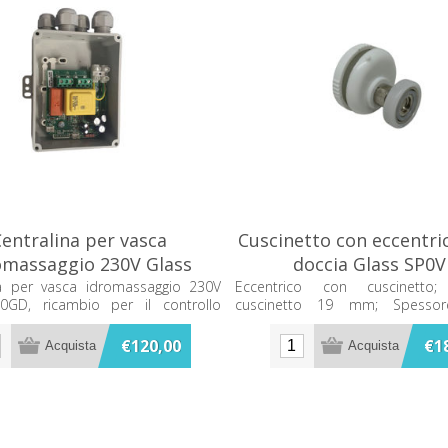
entralina per vasca
Cuscinetto con eccentri
omassaggio 230V Glass
doccia Glass SP0
SP0GD
na per vasca idromassaggio 230V
Eccentrico con cuscinetto;
0GD, ricambio per il controllo
cuscinetto 19 mm; Spess
nto.
Utilizzato sui seguenti prodotti 
Krono, Techno
€120,00
€1