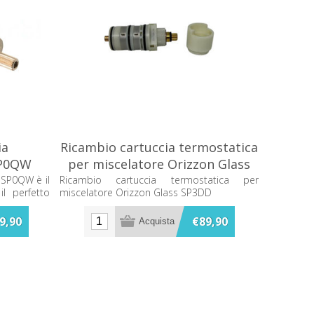
ia
Ricambio cartuccia termostatica
SP0QW
per miscelatore Orizzon Glass
SP3DD
 SP0QW è il
Ricambio cartuccia termostatica per
il perfetto
miscelatore Orizzon Glass SP3DD
istema di
ile e facile
9,90
€89,90
mantenere la
e, offrendo
o.