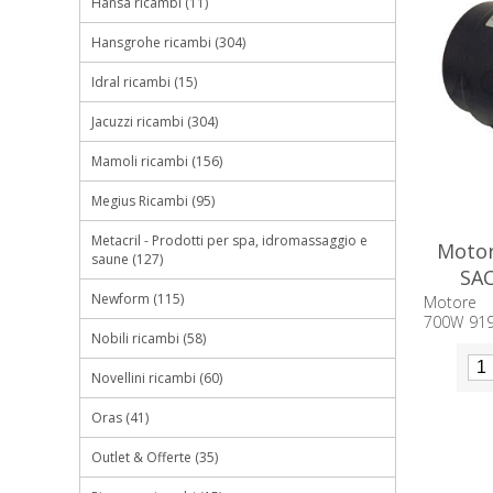
Hansa ricambi (11)
Hansgrohe ricambi (304)
Idral ricambi (15)
Jacuzzi ricambi (304)
Mamoli ricambi (156)
Megius Ricambi (95)
Metacril - Prodotti per spa, idromassaggio e
Motor
saune (127)
SAC
Newform (115)
Motore 
700W 9190
Nobili ricambi (58)
versatil
garantisce
Novellini ricambi (60)
per proget
di più su
Oras (41)
Outlet & Offerte (35)