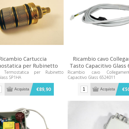
Ricambio Cartuccia
Ricambio cavo Colleg
ostatica per Rubinetto
Tasto Capacitivo Glass
odern Glass SP1HA
ia Termostatica per Rubinetto
Ricambio cavo Collegame
lass SP1HA
Capacitivo Glass 6524011
€89,90
€5