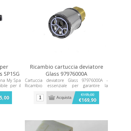
 per
Ricambio cartuccia deviatore
ss SP1SG
Glass 97976000A
cina My Spa
Cartuccia deviatore Glass 97976000A -
bile per il
Ricambio essenziale per garantire la
ipiscina.
perfetta funzionalità del tuo sistema di
€195,00
miscelazione d'acqua. Ideale per
5,00
€169,90
sostituzioni rapide e durevoli, compatibile
con molteplici modelli.