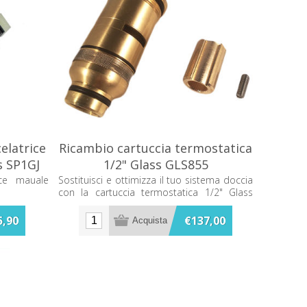
elatrice
Ricambio cartuccia termostatica
s SP1GJ
1/2" Glass GLS855
rice mauale
Sostituisci e ottimizza il tuo sistema doccia
con la cartuccia termostatica 1/2" Glass
GLS855. Garantisce precisione nella
regolazione della temperatura e lunga
5,90
€137,00
durata. Perfetta per migliorare l'efficienza e
la sicurezza della tua rubinetteria.