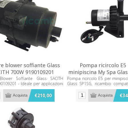
e blower soffiante Glass
Pompa ricircolo E5
ITH 700W 9190109201
minipiscina My Spa Gla
Blower Soffiante Glass SACITH
Pompa ricircolo E5 per minipis
109201 - Ideale per applicazioni
Glass SP1SG, ricambio compati
i di ventilazione e soffiatore,
corretto funzionamento della min
 efficienza e silenziosità. Perfetto
€210,00
€34
ti fai-da-te e professionali. Scopri
 BagnoeRicambi.