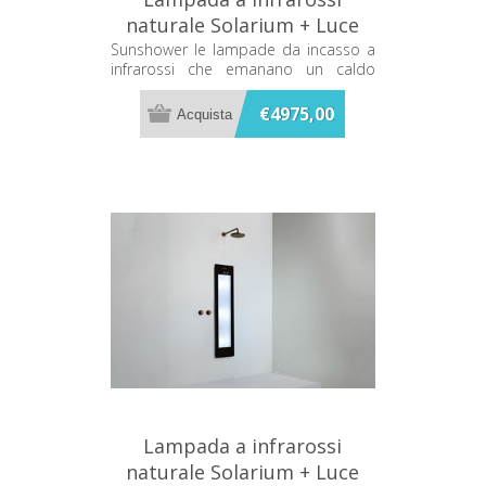
naturale Solarium + Luce
UV Nera Sunshower Plus L
Sunshower le lampade da incasso a
infrarossi che emanano un caldo
L0600-L0102
terapeutico mentre ti fai la doccia
€4975,00
Lampada a infrarossi
naturale Solarium + Luce