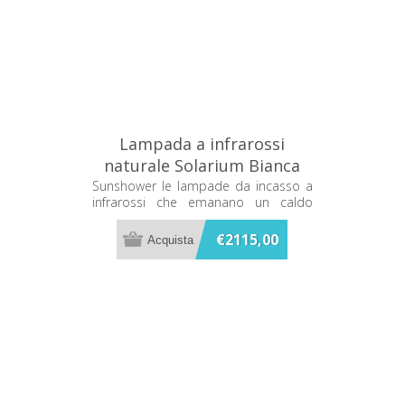
Lampada a infrarossi
naturale Solarium Bianca
Sunshower One S S0500-
Sunshower le lampade da incasso a
infrarossi che emanano un caldo
S0101
terapeutico mentre ti fai la doccia
€2115,00