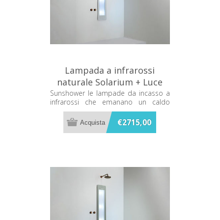
Lampada a infrarossi
naturale Solarium + Luce
UV Bianca Sunshower Plus S
Sunshower le lampade da incasso a
infrarossi che emanano un caldo
S0600-S0101
terapeutico mentre ti fai la doccia
€2715,00