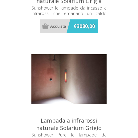
naturale Solarium Grigia
Sunshower One M M0500-
Sunshower le lampade da incasso a
infrarossi che emanano un caldo
M0103
terapeutico mentre ti fai la doccia
€3080,00
Lampada a infrarossi
naturale Solarium Grigio
Organico Sunshower PURE
Sunshower Pure le lampade da