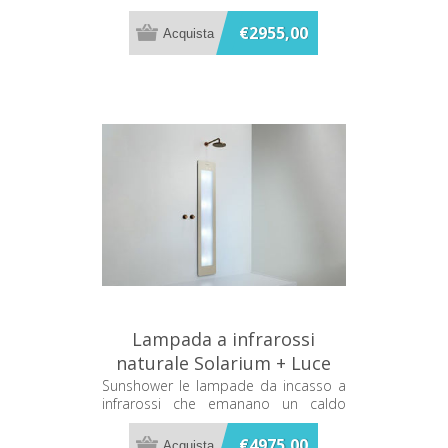
terapeutico mentre ti fai la doccia
€2955,00
Lampada a infrarossi
naturale Solarium + Luce
UV Sabbia Sunshower Plus
Sunshower le lampade da incasso a
infrarossi che emanano un caldo
L L0600-L0106
terapeutico mentre ti fai la doccia
€4975,00