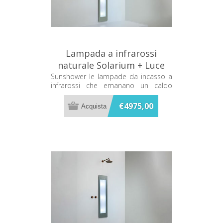
Lampada a infrarossi
naturale Solarium + Luce
UV Grigia Sunshower Plus L
Sunshower le lampade da incasso a
infrarossi che emanano un caldo
L0600-L0103
terapeutico mentre ti fai la doccia
€4975,00