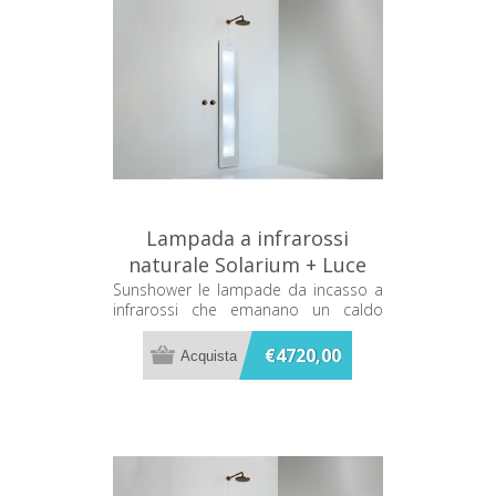
Lampada a infrarossi
naturale Solarium + Luce
UV Bianca Sunshower Plus L
Sunshower le lampade da incasso a
infrarossi che emanano un caldo
L0600-L0101
terapeutico mentre ti fai la doccia
€4720,00