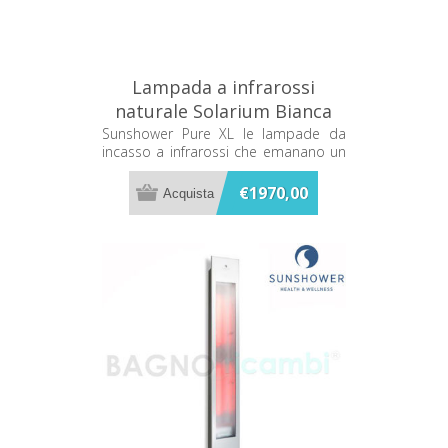
Lampada a infrarossi
naturale Solarium Bianca
Sunshower PURE XL 80074
Sunshower Pure XL le lampade da
incasso a infrarossi che emanano un
caldo terapeutico mentre ti fai la
doccia
€1970,00