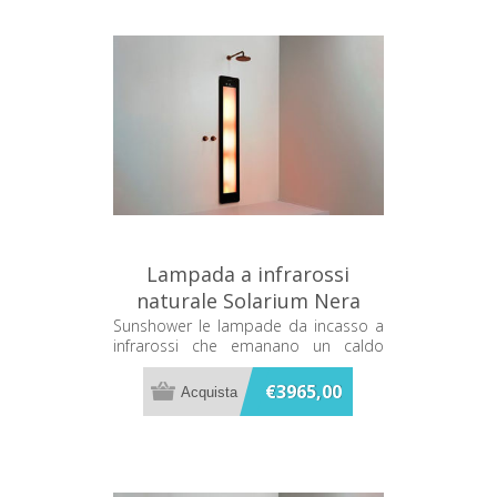
Lampada a infrarossi
naturale Solarium Nera
Sunshower One L L0500-
Sunshower le lampade da incasso a
infrarossi che emanano un caldo
L0102
terapeutico mentre ti fai la doccia
€3965,00