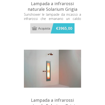
Lampada a infrarossi
naturale Solarium Grigia
Sunshower One L L0500-
Sunshower le lampade da incasso a
infrarossi che emanano un caldo
L0103
terapeutico mentre ti fai la doccia
€3965,00
Lampada a infrarossi