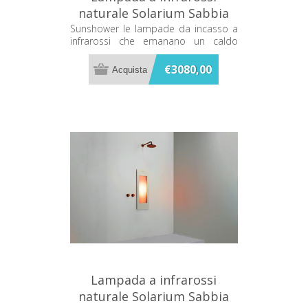
naturale Solarium Sabbia
Sunshower One M M0500-
Sunshower le lampade da incasso a
infrarossi che emanano un caldo
M0106
terapeutico mentre ti fai la doccia
€3080,00
Lampada a infrarossi
naturale Solarium Sabbia