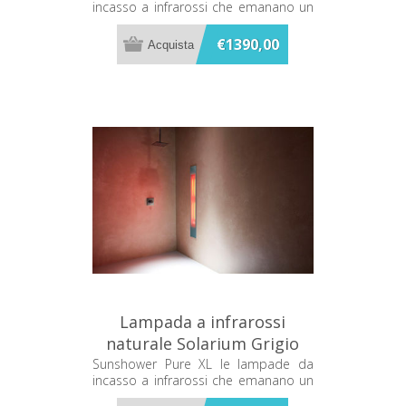
incasso a infrarossi che emanano un
80033
caldo terapeutico mentre ti fai la
doccia
€1390,00
Lampada a infrarossi
naturale Solarium Grigio
organico Sunshower PURE
Sunshower Pure XL le lampade da
incasso a infrarossi che emanano un
XL 80034
caldo terapeutico mentre ti fai la