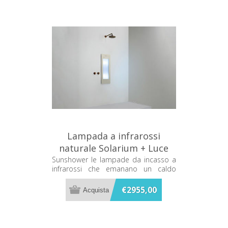
Lampada a infrarossi
naturale Solarium + Luce
UV Sabbia Sunshower Plus
Sunshower le lampade da incasso a
infrarossi che emanano un caldo
S S0600-S0106
terapeutico mentre ti fai la doccia
€2955,00