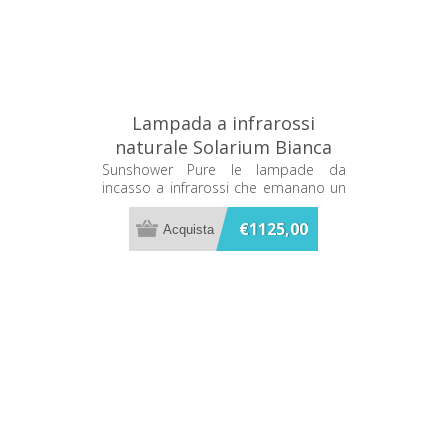
Lampada a infrarossi
naturale Solarium Bianca
Sunshower Pure PURE
Sunshower Pure le lampade da
incasso a infrarossi che emanano un
80073
caldo terapeutico mentre ti fai la
doccia
€1125,00