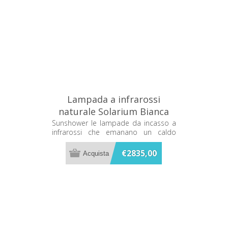
Lampada a infrarossi
naturale Solarium Bianca
Sunshower One M M0500-
Sunshower le lampade da incasso a
infrarossi che emanano un caldo
M0101
terapeutico mentre ti fai la doccia
€2835,00