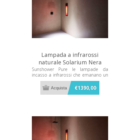
Lampada a infrarossi
naturale Solarium Nera
Sunshower PURE 80063
Sunshower Pure le lampade da
incasso a infrarossi che emanano un
caldo terapeutico mentre ti fai la
doccia
€1390,00