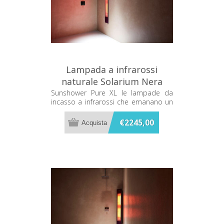
Lampada a infrarossi
naturale Solarium Nera
Sunshower PURE XL 80064
Sunshower Pure XL le lampade da
incasso a infrarossi che emanano un
caldo terapeutico mentre ti fai la
doccia
€2245,00