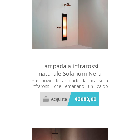
Lampada a infrarossi
naturale Solarium Nera
Sunshower One M M0500-
Sunshower le lampade da incasso a
infrarossi che emanano un caldo
M0102
terapeutico mentre ti fai la doccia
€3080,00