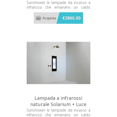
UV Nera Sunshower Plus M
Sunshower le lampade da incasso a
infrarossi che emanano un caldo
M0600-M0102
terapeutico mentre ti fai la doccia
€3860,00
Lampada a infrarossi
naturale Solarium + Luce
UV Nera Sunshower Plus S
Sunshower le lampade da incasso a
infrarossi che emanano un caldo
S0600-S0102