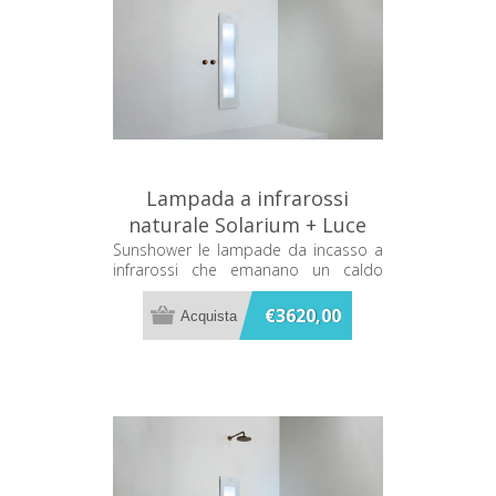
Lampada a infrarossi
naturale Solarium + Luce
UV Bianca Sunshower Plus
Sunshower le lampade da incasso a
infrarossi che emanano un caldo
M M0600-M0101
terapeutico mentre ti fai la doccia
€3620,00