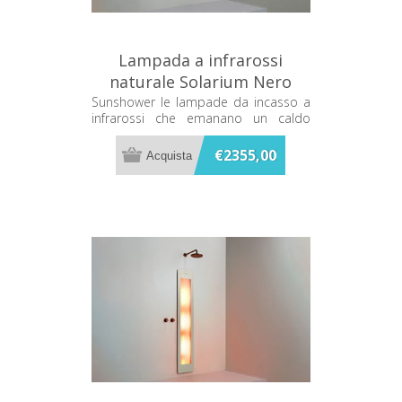
Lampada a infrarossi
naturale Solarium Nero
Sunshower One S S0500-
Sunshower le lampade da incasso a
infrarossi che emanano un caldo
S0102
terapeutico mentre ti fai la doccia
€2355,00