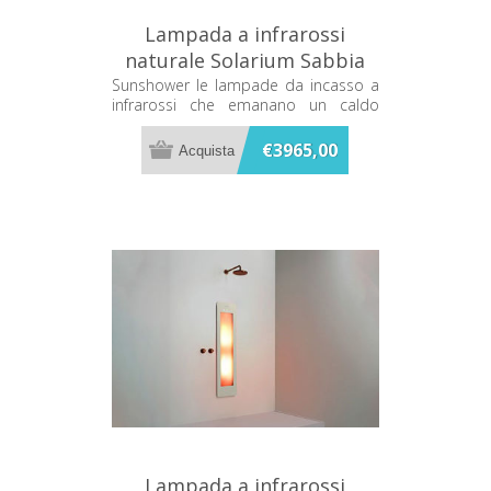
Lampada a infrarossi
naturale Solarium Sabbia
Sunshower One L L0500-
Sunshower le lampade da incasso a
infrarossi che emanano un caldo
L0106
terapeutico mentre ti fai la doccia
€3965,00
Lampada a infrarossi