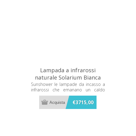
Lampada a infrarossi
naturale Solarium Bianca
Sunshower One L L0500-
Sunshower le lampade da incasso a
infrarossi che emanano un caldo
L0101
terapeutico mentre ti fai la doccia
€3715,00