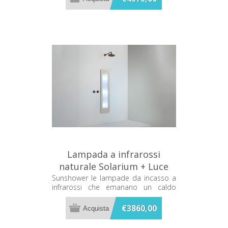
Lampada a infrarossi
naturale Solarium + Luce
UV Sabbia Sunshower Plus
Sunshower le lampade da incasso a
infrarossi che emanano un caldo
M M0600-M0106
terapeutico mentre ti fai la doccia
€3860,00