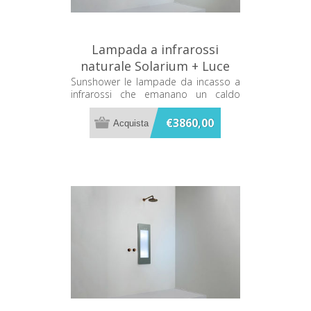
Lampada a infrarossi
naturale Solarium + Luce
UV Grigia Sunshower Plus M
Sunshower le lampade da incasso a
infrarossi che emanano un caldo
M0600-M0103
terapeutico mentre ti fai la doccia
€3860,00