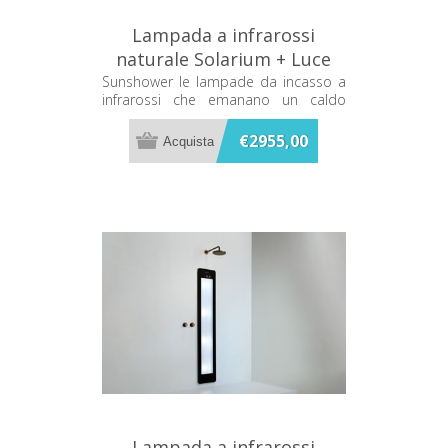
Lampada a infrarossi
naturale Solarium + Luce
UV Grigia Sunshower Plus S
Sunshower le lampade da incasso a
infrarossi che emanano un caldo
S0600-S0103
terapeutico mentre ti fai la doccia
€2955,00
Lampada a infrarossi