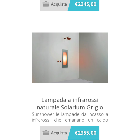
doccia
€2245,00
Lampada a infrarossi
naturale Solarium Grigio
Sunshower One S S0500-
Sunshower le lampade da incasso a
infrarossi che emanano un caldo
S0103
terapeutico mentre ti fai la doccia
€2355,00