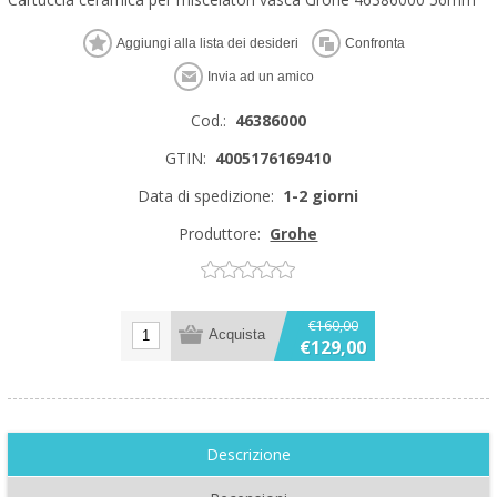
Cod.:
46386000
GTIN:
4005176169410
Data di spedizione:
1-2 giorni
Produttore:
Grohe
€160,00
€129,00
Descrizione