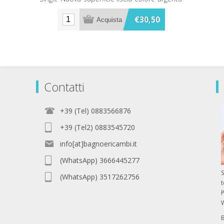
look simile al flessibile Silverflex ma
leggermente più scuro.
€30,50
Contatti
+39 (Tel) 0883566876
+39 (Tel2) 0883545720
info[at]bagnoericambi.it
(WhatsApp) 3666445277
S
(WhatsApp) 3517262756
P