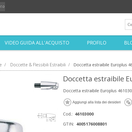
iano
VIDEO GUIDA ALL'ACQUISTO
PROFILO
BL
e
/
Doccette & Flessibili Estraibili
/
Doccetta estraibile Europlus 
Doccetta estraibile 
Doccetta estraibile Europlus 46103
Cod.:
46103000
GTIN:
4005176008801