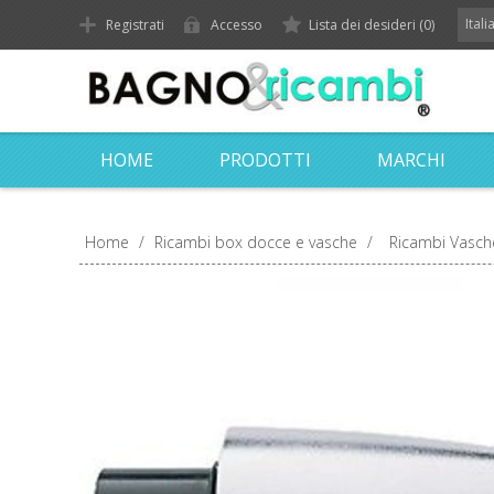
Ital
Registrati
Accesso
Lista dei desideri
(0)
HOME
PRODOTTI
MARCHI
Home
/
Ricambi box docce e vasche
/
Ricambi Vasch