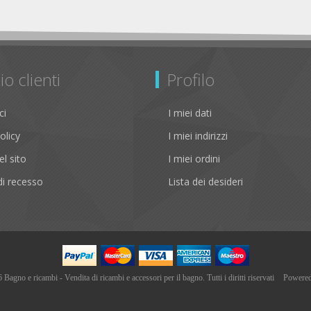
io clienti
Profilo
ci
I miei dati
olicy
I miei indirizzi
l sito
I miei ordini
i recesso
Lista dei desideri
agno e ricambi - Vendita di ricambi e accessori per il bagno. Tutti i diritti riservati
Powere