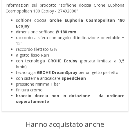
Informazioni sul prodotto "soffione doccia Grohe Euphoria
Cosmopolitan 180 EcoJoy - 27492000"
soffione doccia
Grohe Euphoria Cosmopolitan 180
EcoJoy
dimensione soffione
Ø 180 mm
raccordo a sfera con angolo di inclinazione orientabile ±
15°
raccordo filettato G ½
a getto fisso Rain
con tecnologia
GROHE EcoJoy
(portata limitata a 9,5
l/min)
tecnologia
GROHE DreamSpray
per un getto perfetto
con sistema anticalcare
SpeedClean
pressione minima 1 bar
finitura cromo
braccio doccia non in dotazione - da ordinare
seperatamente
Hanno acquistato anche