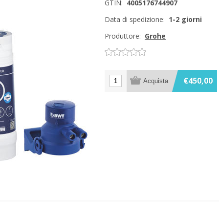
GTIN:
4005176744907
Data di spedizione:
1-2 giorni
Produttore:
Grohe
€450,00