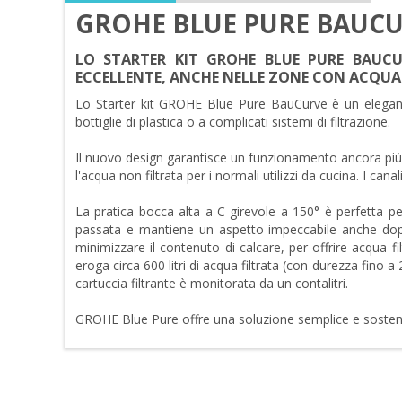
GROHE BLUE PURE BAUCURV
LO STARTER KIT GROHE BLUE PURE BAUC
ECCELLENTE, ANCHE NELLE ZONE CON ACQUA
Lo Starter kit GROHE Blue Pure BauCurve è un elegante r
bottiglie di plastica o a complicati sistemi di filtrazione.
Il nuovo design garantisce un funzionamento ancora più
l'acqua non filtrata per i normali utilizzi da cucina. I cana
La pratica bocca alta a C girevole a 150° è perfetta pe
passata e mantiene un aspetto impeccabile anche dopo lu
minimizzare il contenuto di calcare, per offrire acqua f
eroga circa 600 litri di acqua filtrata (con durezza fino 
cartuccia filtrante è monitorata da un contalitri.
GROHE Blue Pure offre una soluzione semplice e sostenib