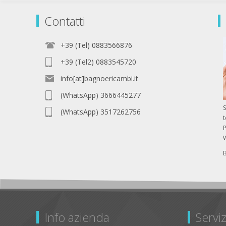
Contatti
+39 (Tel) 0883566876
+39 (Tel2) 0883545720
info[at]bagnoericambi.it
(WhatsApp) 3666445277
S
(WhatsApp) 3517262756
P
Info azienda
Serviz