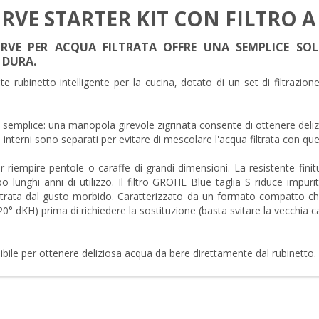
E STARTER KIT CON FILTRO A 5
URVE PER ACQUA FILTRATA OFFRE UNA SEMPLICE SO
 DURA.
ubinetto intelligente per la cucina, dotato di un set di filtrazione
 semplice: una manopola girevole zigrinata consente di ottenere de
li interni sono separati per evitare di mescolare l'acqua filtrata con quel
r riempire pentole o caraffe di grandi dimensioni. La resistente fi
nghi anni di utilizzo. Il filtro GROHE Blue taglia S riduce impurit
iltrata dal gusto morbido. Caratterizzato da un formato compatto che
a 20° dKH) prima di richiedere la sostituzione (basta svitare la vecchia 
ile per ottenere deliziosa acqua da bere direttamente dal rubinetto.