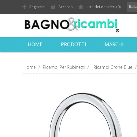
Ital
Registrati
Accesso
Lista dei desideri
(0)
HOME
PRODOTTI
MARCHI
Home
/
Ricambi Per Rubinetti
/
Ricambi Grohe Blue
/