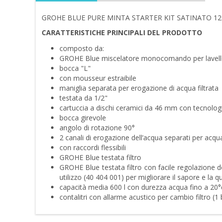
GROHE BLUE PURE MINTA STARTER KIT SATINATO 12
CARATTERISTICHE PRINCIPALI DEL PRODOTTO
composto da:
GROHE Blue miscelatore monocomando per lavello 
bocca "L"
con mousseur estraibile
maniglia separata per erogazione di acqua filtrata
testata da 1/2"
cartuccia a dischi ceramici da 46 mm con tecnol
bocca girevole
angolo di rotazione 90°
2 canali di erogazione dell’acqua separati per acqu
con raccordi flessibili
GROHE Blue testata filtro
GROHE Blue testata filtro con facile regolazione d
utilizzo (40 404 001) per migliorare il sapore e la qu
capacità media 600 l con durezza acqua fino a 20°
contalitri con allarme acustico per cambio filtro (1 ba