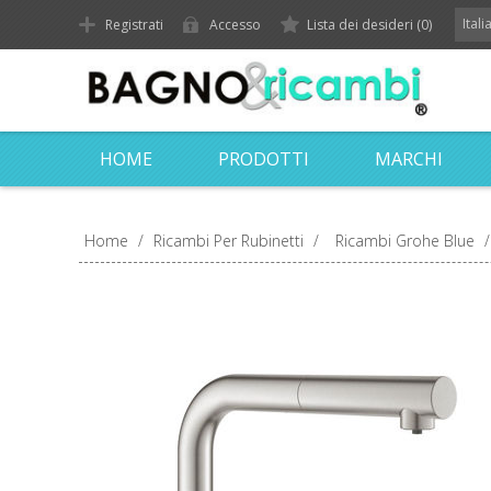
Ital
Registrati
Accesso
Lista dei desideri
(0)
HOME
PRODOTTI
MARCHI
Home
/
Ricambi Per Rubinetti
/
Ricambi Grohe Blue
/