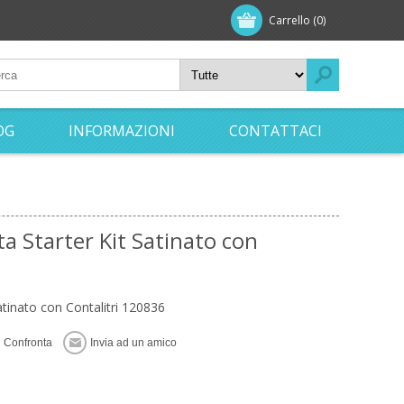
Carrello
(0)
OG
INFORMAZIONI
CONTATTACI
a Starter Kit Satinato con
atinato con Contalitri 120836