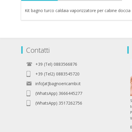
Kit bagno turco caldaia vaporizzatore per cabine docc
Contatti
+39 (Tel) 0883566876
+39 (Tel2) 0883545720
info[at]bagnoericambi.it
(WhatsApp) 3666445277
S
(WhatsApp) 3517262756
P