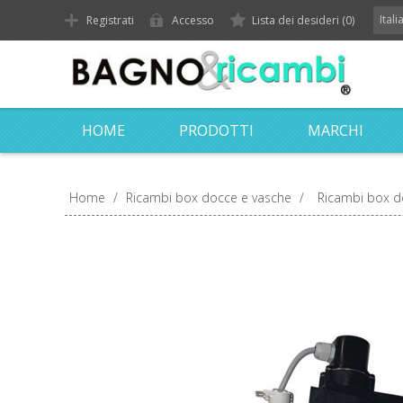
Ital
Registrati
Accesso
Lista dei desideri
(0)
HOME
PRODOTTI
MARCHI
Home
/
Ricambi box docce e vasche
/
Ricambi box d