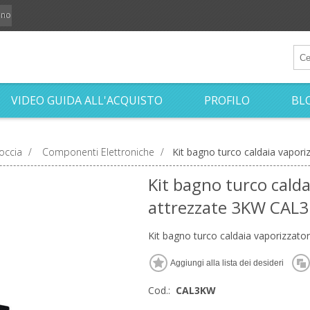
iano
VIDEO GUIDA ALL'ACQUISTO
PROFILO
BL
occia
/
Componenti Elettroniche
/
Kit bagno turco caldaia vapor
Kit bagno turco calda
attrezzate 3KW CAL
Kit bagno turco caldaia vaporizzat
Cod.:
CAL3KW