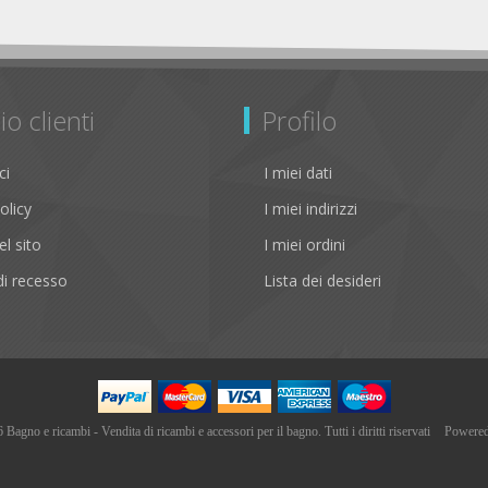
io clienti
Profilo
ci
I miei dati
olicy
I miei indirizzi
l sito
I miei ordini
i recesso
Lista dei desideri
agno e ricambi - Vendita di ricambi e accessori per il bagno. Tutti i diritti riservati
Powere