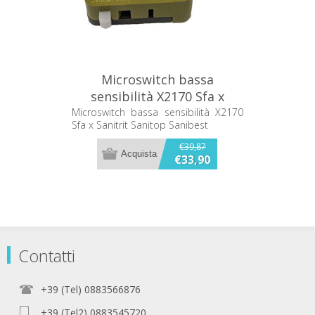
Microswitch bassa
sensibilità X2170 Sfa x
Sanitrit Sanitop Sanibest
Microswitch bassa sensibilità X2170
Sfa x Sanitrit Sanitop Sanibest
€39,87
€33,90
Contatti
+39 (Tel) 0883566876
+39 (Tel2) 0883545720