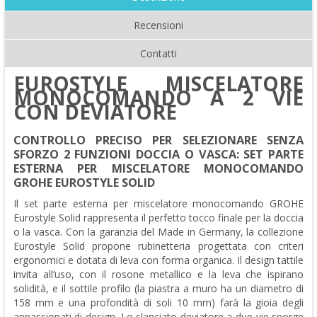
Recensioni
Contatti
EUROSTYLE MISCELATORE
MONOCOMANDO A 2 VIE
CON DEVIATORE
CONTROLLO PRECISO PER SELEZIONARE SENZA
SFORZO 2 FUNZIONI DOCCIA O VASCA: SET PARTE
ESTERNA PER MISCELATORE MONOCOMANDO
GROHE EUROSTYLE SOLID
Il set parte esterna per miscelatore monocomando GROHE
Eurostyle Solid rappresenta il perfetto tocco finale per la doccia
o la vasca. Con la garanzia del Made in Germany, la collezione
Eurostyle Solid propone rubinetteria progettata con criteri
ergonomici e dotata di leva con forma organica. Il design tattile
invita all’uso, con il rosone metallico e la leva che ispirano
solidità, e il sottile profilo (la piastra a muro ha un diametro di
158 mm e una profondità di soli 10 mm) farà la gioia degli
appassionati di design. Lo slanciato deviatore a due vie sporge