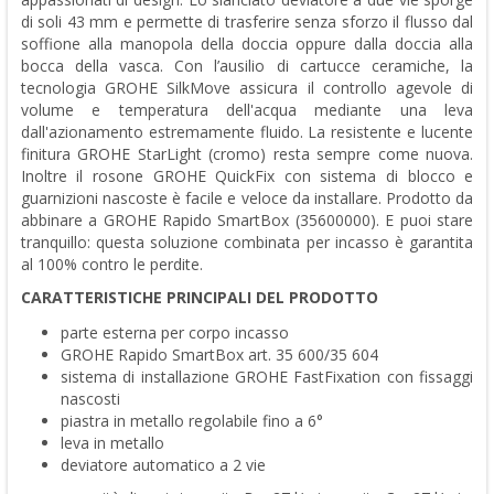
di soli 43 mm e permette di trasferire senza sforzo il flusso dal
soffione alla manopola della doccia oppure dalla doccia alla
bocca della vasca. Con l’ausilio di cartucce ceramiche, la
tecnologia GROHE SilkMove assicura il controllo agevole di
volume e temperatura dell'acqua mediante una leva
dall'azionamento estremamente fluido. La resistente e lucente
finitura GROHE StarLight (cromo) resta sempre come nuova.
Inoltre il rosone GROHE QuickFix con sistema di blocco e
guarnizioni nascoste è facile e veloce da installare. Prodotto da
abbinare a GROHE Rapido SmartBox (35600000). E puoi stare
tranquillo: questa soluzione combinata per incasso è garantita
al 100% contro le perdite.
CARATTERISTICHE PRINCIPALI DEL PRODOTTO
parte esterna per corpo incasso
GROHE Rapido SmartBox art. 35 600/35 604
sistema di installazione GROHE FastFixation con fissaggi
nascosti
piastra in metallo regolabile fino a 6°
leva in metallo
deviatore automatico a 2 vie