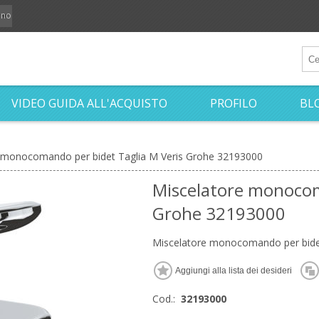
iano
VIDEO GUIDA ALL'ACQUISTO
PROFILO
BL
 monocomando per bidet Taglia M Veris Grohe 32193000
Miscelatore monocom
Grohe 32193000
Miscelatore monocomando per bide
Cod.:
32193000