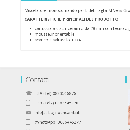
Miscelatore monocomando per bidet Taglia M Veris Gr
CARATTERISTICHE PRINCIPALI DEL PRODOTTO
cartuccia a dischi ceramici da 28 mm con tecnol
mousseur orientabile
scarico a saltarello 1 1/4"
Contatti
+39 (Tel) 0883566876
+39 (Tel2) 0883545720
info[at]bagnoericambi.it
(WhatsApp) 3666445277
S