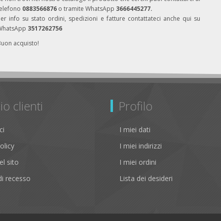
telefono
0883566876
o tramite WhatsApp
3666445277.
er info su stato ordini, spedizioni e fatture contattateci anche qui su
WhatsApp
3517262756
Buon acquisto!
io clienti
Profilo
ci
I miei dati
olicy
I miei indirizzi
l sito
I miei ordini
i recesso
Lista dei desideri