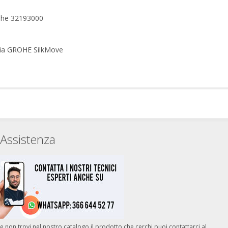
ohe 32193000
ogia GROHE SilkMove
Assistenza
e non trovi nel nostro catalogo il prodotto che cerchi puoi contattarci al