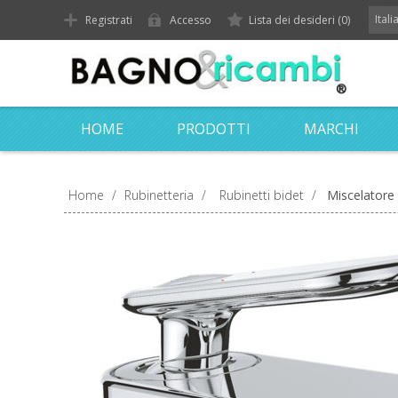
Ital
Registrati
Accesso
Lista dei desideri
(0)
HOME
PRODOTTI
MARCHI
Home
/
Rubinetteria
/
Rubinetti bidet
/
Miscelatore