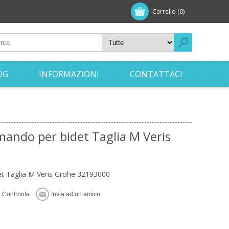
Carrello
(0)
OG
INFORMAZIONI
CONTATTACI
ando per bidet Taglia M Veris
t Taglia M Veris Grohe 32193000