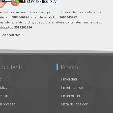
e non trovi nel nostro catalogo il prodotto che cerchi puoi contattarci al
telefono
0883566876
o tramite WhatsApp
3666445277.
er info su stato ordini, spedizioni e fatture contattateci anche qui su
WhatsApp
3517262756
Buon acquisto!
io clienti
Profilo
ci
I miei dati
olicy
I miei indirizzi
l sito
I miei ordini
i recesso
Lista dei desideri