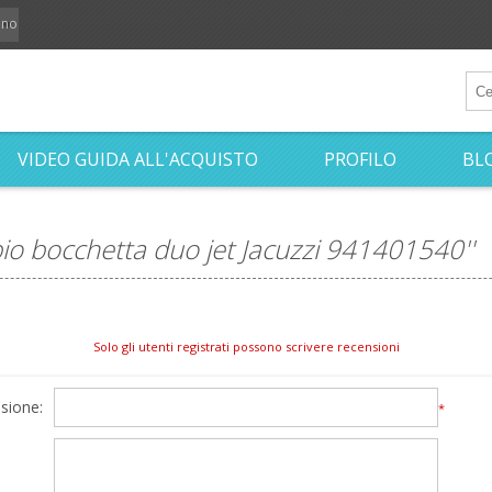
iano
VIDEO GUIDA ALL'ACQUISTO
PROFILO
BL
io bocchetta duo jet Jacuzzi 941401540
Solo gli utenti registrati possono scrivere recensioni
nsione:
*