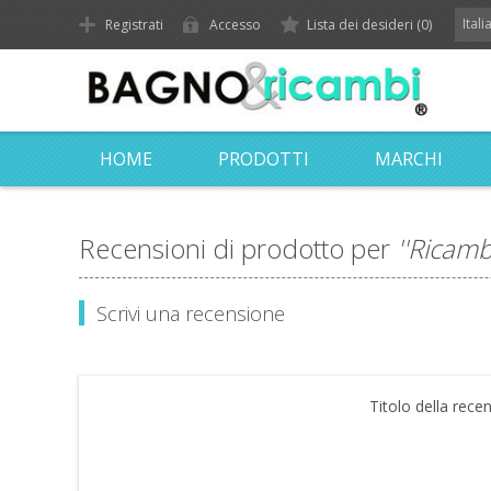
Ital
Registrati
Accesso
Lista dei desideri
(0)
HOME
PRODOTTI
MARCHI
Recensioni di prodotto per
Ricamb
Scrivi una recensione
Titolo della rece