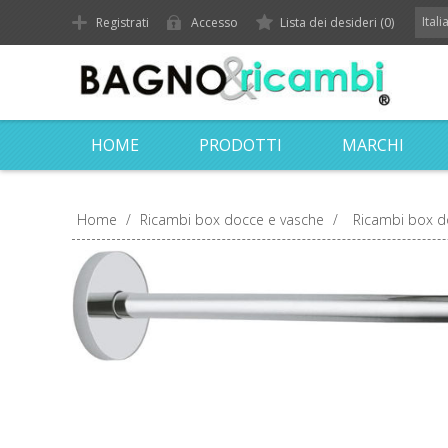
Ital
Registrati
Accesso
Lista dei desideri
(0)
HOME
PRODOTTI
MARCHI
Home
/
Ricambi box docce e vasche
/
Ricambi box d