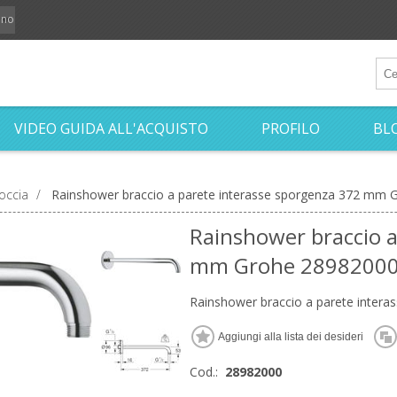
iano
VIDEO GUIDA ALL'ACQUISTO
PROFILO
BL
occia
/
Rainshower braccio a parete interasse sporgenza 372 mm
Rainshower braccio a
mm Grohe 2898200
Rainshower braccio a parete inte
Cod.:
28982000