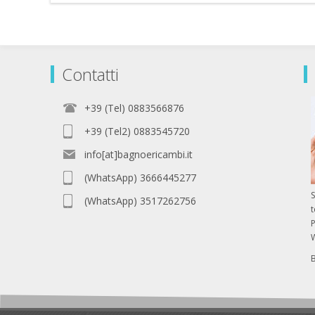
Contatti
+39 (Tel) 0883566876
+39 (Tel2) 0883545720
info[at]bagnoericambi.it
(WhatsApp) 3666445277
S
(WhatsApp) 3517262756
P