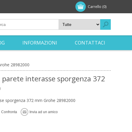
Carrello
(0)
OG
INFORMAZIONI
CONTATTACI
 Grohe 28982000
 parete interasse sporgenza 372
0
rasse sporgenza 372 mm Grohe 28982000