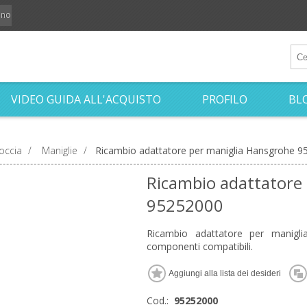
iano
VIDEO GUIDA ALL'ACQUISTO
PROFILO
BL
occia
/
Maniglie
/
Ricambio adattatore per maniglia Hansgrohe 
Ricambio adattatore
95252000
Ricambio adattatore per manigli
componenti compatibili.
Cod.:
95252000