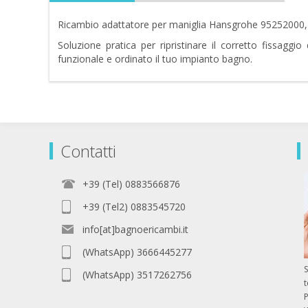
Ricambio adattatore per maniglia Hansgrohe 95252000, p
Soluzione pratica per ripristinare il corretto fissagg
funzionale e ordinato il tuo impianto bagno.
Contatti
+39 (Tel) 0883566876
+39 (Tel2) 0883545720
info[at]bagnoericambi.it
(WhatsApp) 3666445277
S
(WhatsApp) 3517262756
P