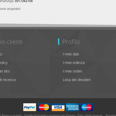
WhatsApp
3517262756
Buon acquisto!
io clienti
Profilo
ci
I miei dati
olicy
I miei indirizzi
l sito
I miei ordini
i recesso
Lista dei desideri
agno e ricambi - Vendita di ricambi e accessori per il bagno. Tutti i diritti riservati
Powere