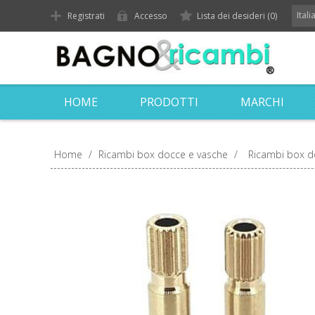
Ital
Registrati
Accesso
Lista dei desideri
(0)
HOME
PRODOTTI
MARCHI
Home
/
Ricambi box docce e vasche
/
Ricambi box d