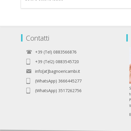
Contatti
+39 (Tel) 0883566876
+39 (Tel2) 0883545720
info[at]bagnoericambi.it
(WhatsApp) 3666445277
S
(WhatsApp) 3517262756
P