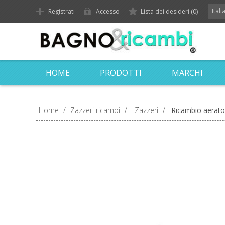
Ital
Registrati
Accesso
Lista dei desideri
(0)
HOME
PRODOTTI
MARCHI
Home
/
Zazzeri ricambi
/
Zazzeri
/
Ricambio aerato