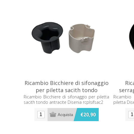
Ricambio Bicchiere di sifonaggio
Ric
per piletta sacith tondo
serra
antracite Disenia rcplsifsac2
Ricambio Bicchiere di sifonaggio per piletta
Ricambio
sacith tondo antracite Disenia rcplsifsac2
piletta D
€20,90