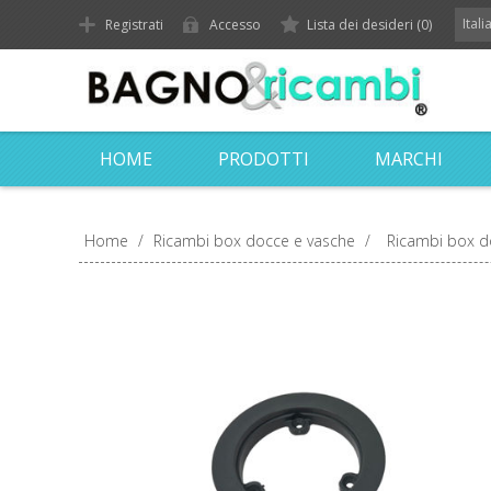
Ital
Registrati
Accesso
Lista dei desideri
(0)
HOME
PRODOTTI
MARCHI
Home
/
Ricambi box docce e vasche
/
Ricambi box d