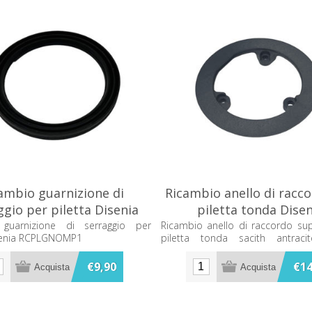
ambio guarnizione di
Ricambio anello di racc
ggio per piletta Disenia
piletta tonda Disen
RCPLGNOMP1
RCPLRACSAC2
 guarnizione di serraggio per
Ricambio anello di raccordo sup
isenia RCPLGNOMP1
piletta tonda sacith antraci
RCPLRACSAC2
€9,90
€14