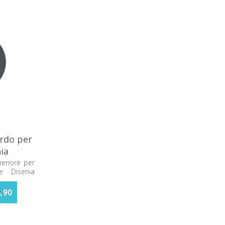
ordo per
ia
eriore per
te Disenia
,90