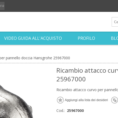
iano
VIDEO GUIDA ALL'ACQUISTO
PROFILO
BL
 per pannello doccia Hansgrohe 25967000
Ricambio attacco cur
25967000
Ricambio attacco curvo per pannel
Cod.:
25967000