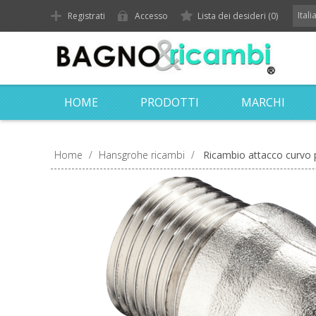
Ital
Registrati
Accesso
Lista dei desideri
(0)
HOME
PRODOTTI
MARCHI
Home
/
Hansgrohe ricambi
/
Ricambio attacco curvo