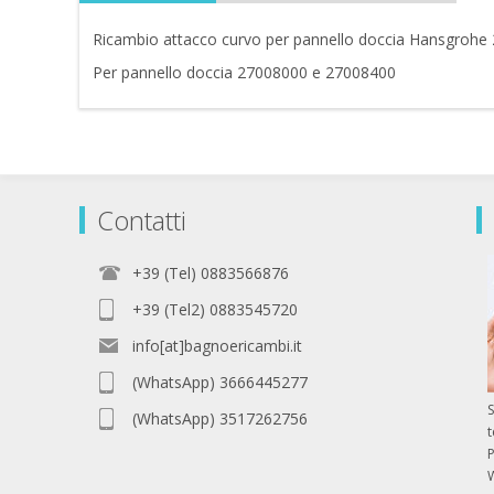
Ricambio attacco curvo per pannello doccia Hansgroh
Per pannello doccia 27008000 e 27008400
Contatti
+39 (Tel) 0883566876
+39 (Tel2) 0883545720
info[at]bagnoericambi.it
(WhatsApp) 3666445277
S
(WhatsApp) 3517262756
P