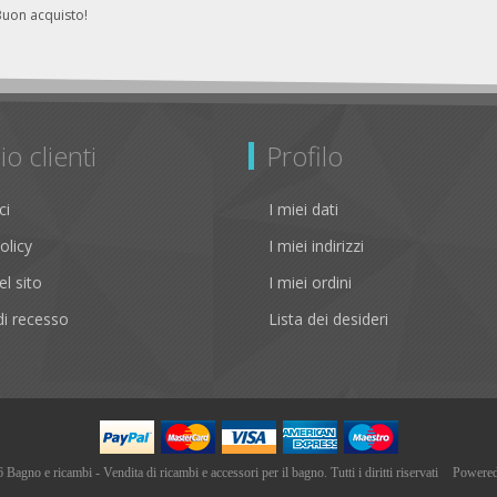
Buon acquisto!
io clienti
Profilo
ci
I miei dati
olicy
I miei indirizzi
l sito
I miei ordini
i recesso
Lista dei desideri
agno e ricambi - Vendita di ricambi e accessori per il bagno. Tutti i diritti riservati
Powere