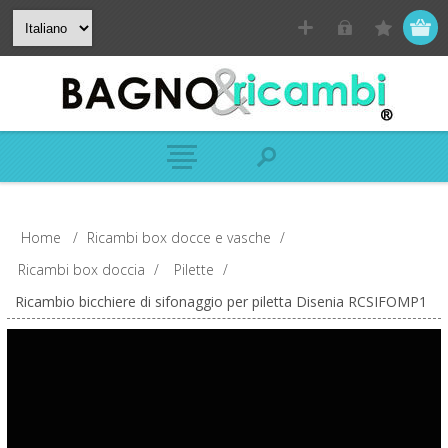
Home
/
Ricambi box docce e vasche
/
Ricambi box doccia
/
Pilette
/
Ricambio bicchiere di sifonaggio per piletta Disenia RCSIFOMP1