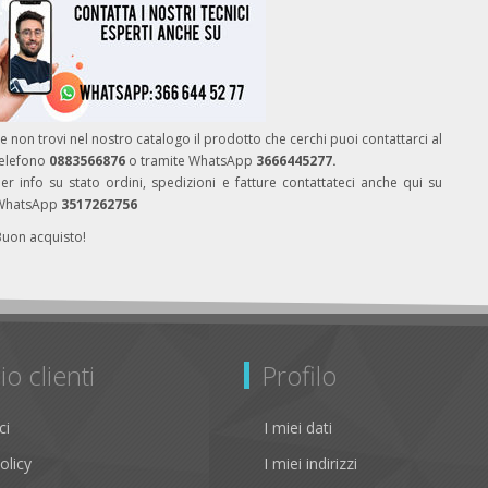
e non trovi nel nostro catalogo il prodotto che cerchi puoi contattarci al
telefono
0883566876
o tramite WhatsApp
3666445277.
er info su stato ordini, spedizioni e fatture contattateci anche qui su
WhatsApp
3517262756
Buon acquisto!
io clienti
Profilo
ci
I miei dati
olicy
I miei indirizzi