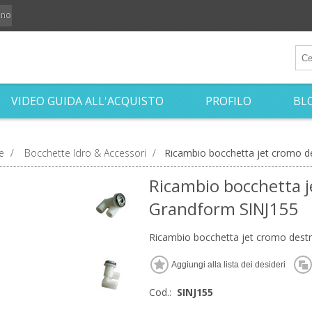
iano
VIDEO GUIDA ALL'ACQUISTO
PROFILO
BL
e
/
Bocchette Idro & Accessori
/
Ricambio bocchetta jet cromo d
Ricambio bocchetta j
Grandform SINJ155
Ricambio bocchetta jet cromo dest
Cod.:
SINJ155