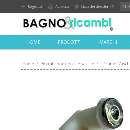
Ital
Registrati
Accesso
Lista dei desideri
(0)
HOME
PRODOTTI
MARCHI
Home
/
Ricambi box docce e vasche
/
Ricambi Vasch