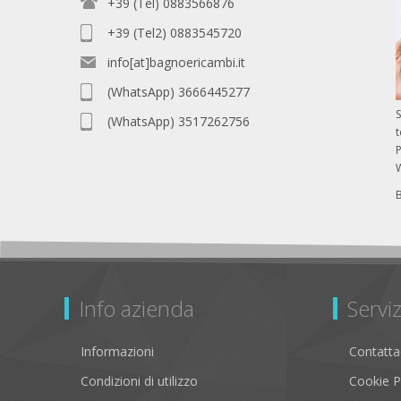
+39 (Tel) 0883566876
+39 (Tel2) 0883545720
info[at]bagnoericambi.it
(WhatsApp) 3666445277
S
(WhatsApp) 3517262756
P
Info azienda
Serviz
Informazioni
Contatta
Condizioni di utilizzo
Cookie P