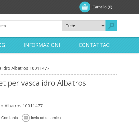
Carrello
(0)
OG
INFORMAZIONI
CONTATTACI
a idro Albatros 10011477
t per vasca idro Albatros
dro Albatros 10011477