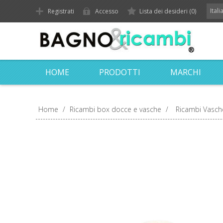
Ital
Registrati
Accesso
Lista dei desideri
(0)
HOME
PRODOTTI
MARCHI
Home
/
Ricambi box docce e vasche
/
Ricambi Vasch