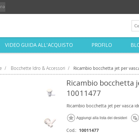
iano
VIDEO GUIDA ALL'ACQUISTO
PROFILO
BL
e
/
Bocchette Idro & Accessori
/
Ricambio bocchetta jet per vasc
Ricambio bocchetta je
10011477
Ricambio bocchetta jet per vasca i
Cod.:
10011477